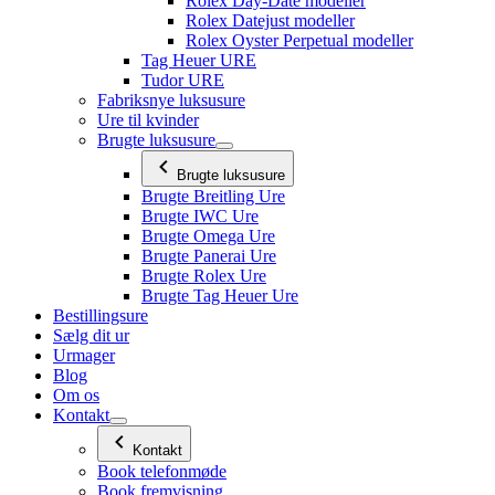
Rolex Day-Date modeller
Rolex Datejust modeller
Rolex Oyster Perpetual modeller
Tag Heuer URE
Tudor URE
Fabriksnye luksusure
Ure til kvinder
Brugte luksusure
Brugte luksusure
Brugte Breitling Ure
Brugte IWC Ure
Brugte Omega Ure
Brugte Panerai Ure
Brugte Rolex Ure
Brugte Tag Heuer Ure
Bestillingsure
Sælg dit ur
Urmager
Blog
Om os
Kontakt
Kontakt
Book telefonmøde
Book fremvisning