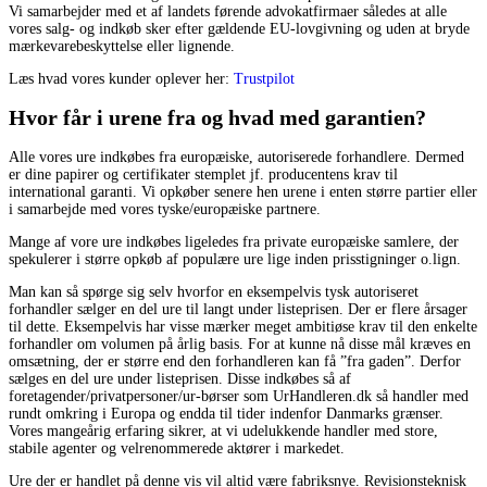
Vi samarbejder med et af landets førende advokatfirmaer således at alle
vores salg- og indkøb sker efter gældende EU-lovgivning og uden at bryde
mærkevarebeskyttelse eller lignende.
Læs hvad vores kunder oplever her:
Trustpilot
Hvor får i urene fra og hvad med garantien?
Alle vores ure indkøbes fra europæiske, autoriserede forhandlere. Dermed
er dine papirer og certifikater stemplet jf. producentens krav til
international garanti. Vi opkøber senere hen urene i enten større partier eller
i samarbejde med vores tyske/europæiske partnere.
Mange af vore ure indkøbes ligeledes fra private europæiske samlere, der
spekulerer i større opkøb af populære ure lige inden prisstigninger o.lign.
Man kan så spørge sig selv hvorfor en eksempelvis tysk autoriseret
forhandler sælger en del ure til langt under listeprisen. Der er flere årsager
til dette. Eksempelvis har visse mærker meget ambitiøse krav til den enkelte
forhandler om volumen på årlig basis. For at kunne nå disse mål kræves en
omsætning, der er større end den forhandleren kan få ”fra gaden”. Derfor
sælges en del ure under listeprisen. Disse indkøbes så af
foretagender/privatpersoner/ur-børser som UrHandleren.dk så handler med
rundt omkring i Europa og endda til tider indenfor Danmarks grænser.
Vores mangeårig erfaring sikrer, at vi udelukkende handler med store,
stabile agenter og velrenommerede aktører i markedet.
Ure der er handlet på denne vis vil altid være fabriksnye. Revisionsteknisk