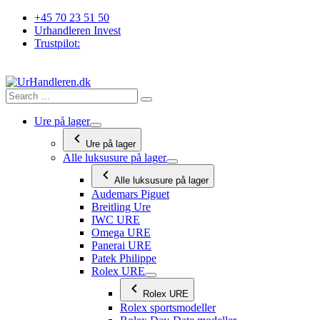
Videre
+45 70 23 51 50
til
Urhandleren Invest
indhold
Trustpilot:
Ure på lager
Ure på lager
Alle luksusure på lager
Alle luksusure på lager
Audemars Piguet
Breitling Ure
IWC URE
Omega URE
Panerai URE
Patek Philippe
Rolex URE
Rolex URE
Rolex sportsmodeller