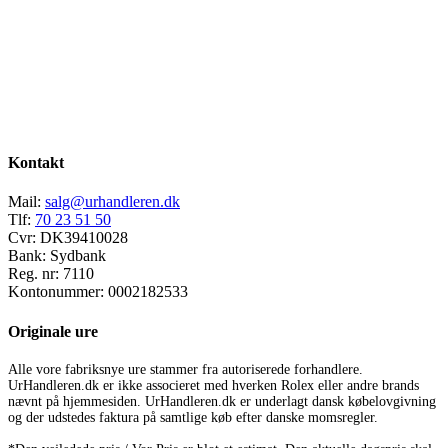
Kontakt
Mail:
salg@urhandleren.dk
Tlf:
70 23 51 50
Cvr:
DK39410028
Bank:
Sydbank
Reg. nr:
7110
Kontonummer:
0002182533
Originale ure
Alle vore fabriksnye ure stammer fra autoriserede forhandlere.
UrHandleren.dk er ikke associeret med hverken Rolex eller andre brands
nævnt på hjemmesiden. UrHandleren.dk er underlagt dansk købelovgivning
og der udstedes faktura på samtlige køb efter danske momsregler.