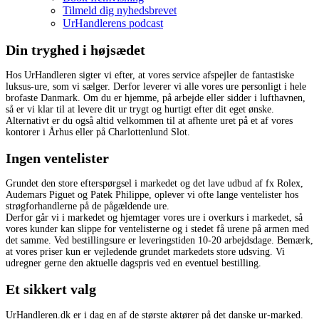
Tilmeld dig nyhedsbrevet
UrHandlerens podcast
Din tryghed i højsædet
Hos UrHandleren sigter vi efter, at vores service afspejler de fantastiske
luksus-ure, som vi sælger. Derfor leverer vi alle vores ure personligt i hele
brofaste Danmark. Om du er hjemme, på arbejde eller sidder i lufthavnen,
så er vi klar til at levere dit ur trygt og hurtigt efter dit eget ønske.
Alternativt er du også altid velkommen til at afhente uret på et af vores
kontorer i Århus eller på Charlottenlund Slot.
Ingen ventelister
Grundet den store efterspørgsel i markedet og det lave udbud af fx Rolex,
Audemars Piguet og Patek Philippe, oplever vi ofte lange ventelister hos
strøgforhandlerne på de pågældende ure.
Derfor går vi i markedet og hjemtager vores ure i overkurs i markedet, så
vores kunder kan slippe for ventelisterne og i stedet få urene på armen med
det samme. Ved bestillingsure er leveringstiden 10-20 arbejdsdage. Bemærk,
at vores priser kun er vejledende grundet markedets store udsving. Vi
udregner gerne den aktuelle dagspris ved en eventuel bestilling.
Et sikkert valg
UrHandleren.dk er i dag en af de største aktører på det danske ur-marked.