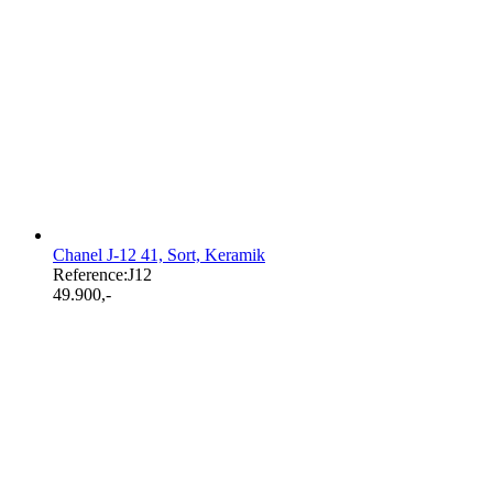
Chanel J-12 41, Sort, Keramik
Reference:
J12
49.900
,-