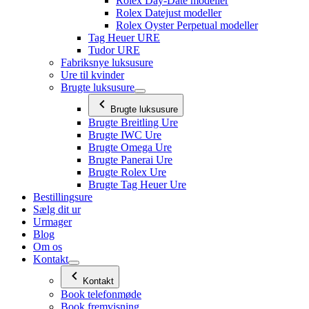
Rolex Day-Date modeller
Rolex Datejust modeller
Rolex Oyster Perpetual modeller
Tag Heuer URE
Tudor URE
Fabriksnye luksusure
Ure til kvinder
Brugte luksusure
Brugte luksusure
Brugte Breitling Ure
Brugte IWC Ure
Brugte Omega Ure
Brugte Panerai Ure
Brugte Rolex Ure
Brugte Tag Heuer Ure
Bestillingsure
Sælg dit ur
Urmager
Blog
Om os
Kontakt
Kontakt
Book telefonmøde
Book fremvisning