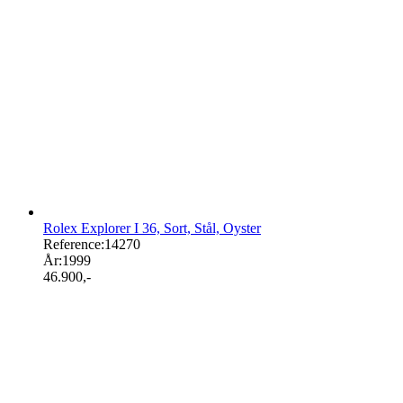
Rolex Explorer I 36, Sort, Stål, Oyster
Reference:
14270
År:
1999
46.900
,-