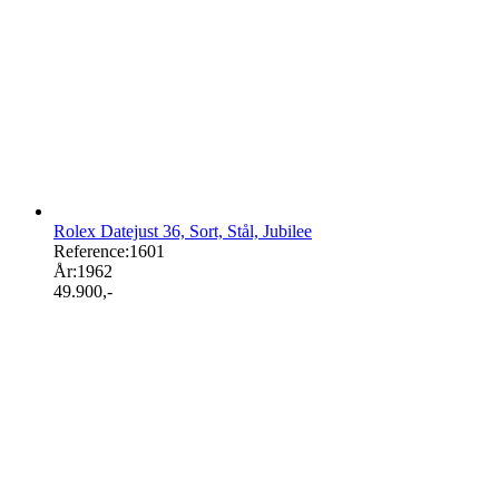
Rolex Datejust 36, Sort, Stål, Jubilee
Reference:
1601
År:
1962
49.900
,-