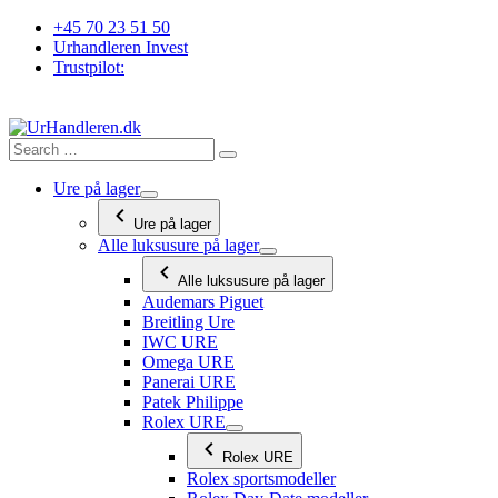
Videre
+45 70 23 51 50
til
Urhandleren Invest
indhold
Trustpilot:
Ure på lager
Ure på lager
Alle luksusure på lager
Alle luksusure på lager
Audemars Piguet
Breitling Ure
IWC URE
Omega URE
Panerai URE
Patek Philippe
Rolex URE
Rolex URE
Rolex sportsmodeller