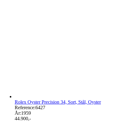
Rolex Oyster Precision 34, Sort, Stål, Oyster
Reference:
6427
År:
1959
44.900
,-