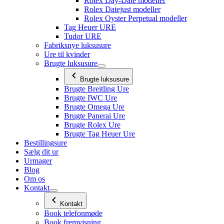
Rolex Day-Date modeller
Rolex Datejust modeller
Rolex Oyster Perpetual modeller
Tag Heuer URE
Tudor URE
Fabriksnye luksusure
Ure til kvinder
Brugte luksusure
Brugte luksusure
Brugte Breitling Ure
Brugte IWC Ure
Brugte Omega Ure
Brugte Panerai Ure
Brugte Rolex Ure
Brugte Tag Heuer Ure
Bestillingsure
Sælg dit ur
Urmager
Blog
Om os
Kontakt
Kontakt
Book telefonmøde
Book fremvisning