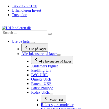
Videre
+45 70 23 51 50
til
Urhandleren Invest
indhold
Trustpilot:
Ure på lager
Ure på lager
Alle luksusure på lager
Alle luksusure på lager
Audemars Piguet
Breitling Ure
IWC URE
Omega URE
Panerai URE
Patek Philippe
Rolex URE
Rolex URE
Rolex sportsmodeller