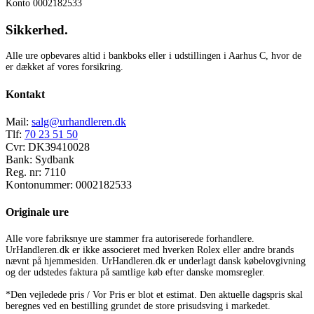
Konto 0002182533
Sikkerhed.
Alle ure opbevares altid i bankboks eller i udstillingen i Aarhus C, hvor de
er dækket af vores forsikring.
Kontakt
Mail:
salg@urhandleren.dk
Tlf:
70 23 51 50
Cvr:
DK39410028
Bank:
Sydbank
Reg. nr:
7110
Kontonummer:
0002182533
Originale ure
Alle vore fabriksnye ure stammer fra autoriserede forhandlere.
UrHandleren.dk er ikke associeret med hverken Rolex eller andre brands
nævnt på hjemmesiden. UrHandleren.dk er underlagt dansk købelovgivning
og der udstedes faktura på samtlige køb efter danske momsregler.
*Den vejledede pris / Vor Pris er blot et estimat. Den aktuelle dagspris skal
beregnes ved en bestilling grundet de store prisudsving i markedet.