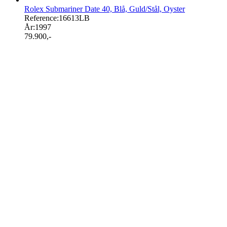
Rolex Submariner Date 40, Blå, Guld/Stål, Oyster
Reference:
16613LB
År:
1997
79.900
,-