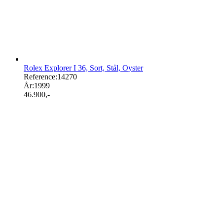
Rolex Explorer I 36, Sort, Stål, Oyster
Reference:
14270
År:
1999
46.900
,-