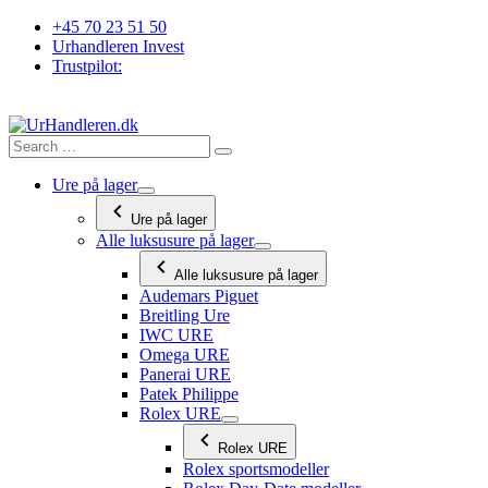
Videre
+45 70 23 51 50
til
Urhandleren Invest
indhold
Trustpilot:
Ure på lager
Ure på lager
Alle luksusure på lager
Alle luksusure på lager
Audemars Piguet
Breitling Ure
IWC URE
Omega URE
Panerai URE
Patek Philippe
Rolex URE
Rolex URE
Rolex sportsmodeller