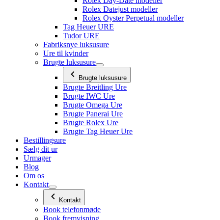
Rolex Day-Date modeller
Rolex Datejust modeller
Rolex Oyster Perpetual modeller
Tag Heuer URE
Tudor URE
Fabriksnye luksusure
Ure til kvinder
Brugte luksusure
Brugte luksusure
Brugte Breitling Ure
Brugte IWC Ure
Brugte Omega Ure
Brugte Panerai Ure
Brugte Rolex Ure
Brugte Tag Heuer Ure
Bestillingsure
Sælg dit ur
Urmager
Blog
Om os
Kontakt
Kontakt
Book telefonmøde
Book fremvisning