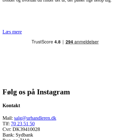
trender og hvordan du finder det ur, der passer lige netop dig.
Læs mere
Følg os på Instagram
Kontakt
Mail:
salg@urhandleren.dk
Tlf:
70 23 51 50
Cvr:
DK39410028
Bank:
Sydbank