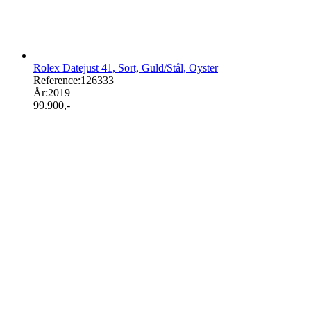
Rolex Datejust 41, Sort, Guld/Stål, Oyster
Reference:
126333
År:
2019
99.900
,-