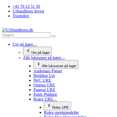
Videre
+45 70 23 51 50
til
Urhandleren Invest
indhold
Trustpilot:
Ure på lager
Ure på lager
Alle luksusure på lager
Alle luksusure på lager
Audemars Piguet
Breitling Ure
IWC URE
Omega URE
Panerai URE
Patek Philippe
Rolex URE
Rolex URE
Rolex sportsmodeller