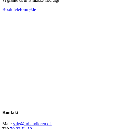
Vi glæder os til at snakke med dig!
Book telefonmøde
Kontakt
Mail:
salg@urhandleren.dk
Tlf:
70 23 51 50