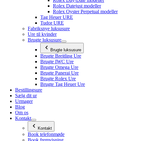
Rolex Day-Date modeller
Rolex Datejust modeller
Rolex Oyster Perpetual modeller
Tag Heuer URE
Tudor URE
Fabriksnye luksusure
Ure til kvinder
Brugte luksusure
Brugte luksusure
Brugte Breitling Ure
Brugte IWC Ure
Brugte Omega Ure
Brugte Panerai Ure
Brugte Rolex Ure
Brugte Tag Heuer Ure
Bestillingsure
Sælg dit ur
Urmager
Blog
Om os
Kontakt
Kontakt
Book telefonmøde
Book fremvisning