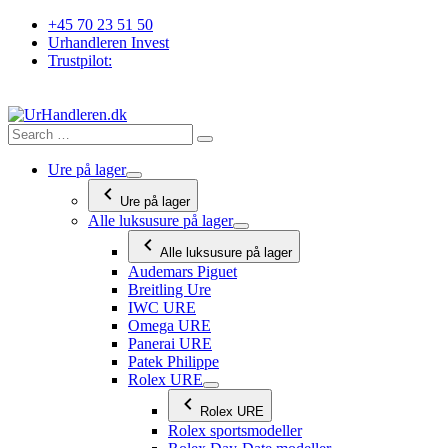
Videre
+45 70 23 51 50
til
Urhandleren Invest
indhold
Trustpilot:
Ure på lager
Ure på lager
Alle luksusure på lager
Alle luksusure på lager
Audemars Piguet
Breitling Ure
IWC URE
Omega URE
Panerai URE
Patek Philippe
Rolex URE
Rolex URE
Rolex sportsmodeller