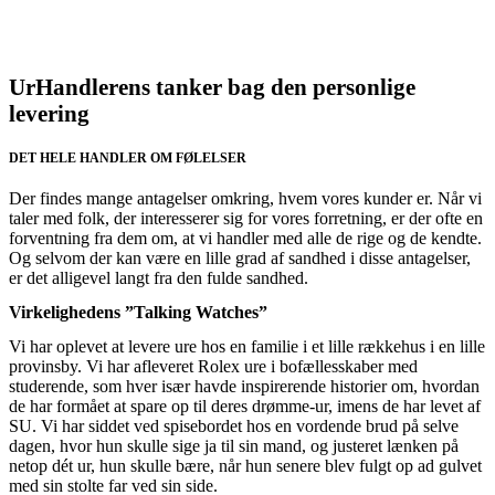
UrHandlerens tanker bag den personlige
levering
DET HELE HANDLER OM FØLELSER
Der findes mange antagelser omkring, hvem vores kunder er. Når vi
taler med folk, der interesserer sig for vores forretning, er der ofte en
forventning fra dem om, at vi handler med alle de rige og de kendte.
Og selvom der kan være en lille grad af sandhed i disse antagelser,
er det alligevel langt fra den fulde sandhed.
Virkelighedens ”Talking Watches”
Vi har oplevet at levere ure hos en familie i et lille rækkehus i en lille
provinsby. Vi har afleveret Rolex ure i bofællesskaber med
studerende, som hver især havde inspirerende historier om, hvordan
de har formået at spare op til deres drømme-ur, imens de har levet af
SU. Vi har siddet ved spisebordet hos en vordende brud på selve
dagen, hvor hun skulle sige ja til sin mand, og justeret lænken på
netop dét ur, hun skulle bære, når hun senere blev fulgt op ad gulvet
med sin stolte far ved sin side.