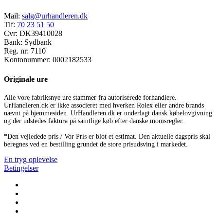
Mail:
salg@urhandleren.dk
Tlf:
70 23 51 50
Cvr:
DK39410028
Bank:
Sydbank
Reg. nr:
7110
Kontonummer:
0002182533
Originale ure
Alle vore fabriksnye ure stammer fra autoriserede forhandlere.
UrHandleren.dk er ikke associeret med hverken Rolex eller andre brands
nævnt på hjemmesiden. UrHandleren.dk er underlagt dansk købelovgivning
og der udstedes faktura på samtlige køb efter danske momsregler.
*Den vejledede pris / Vor Pris er blot et estimat. Den aktuelle dagspris skal
beregnes ved en bestilling grundet de store prisudsving i markedet.
En tryg oplevelse
Betingelser