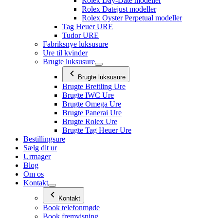
Rolex Day-Date modeller
Rolex Datejust modeller
Rolex Oyster Perpetual modeller
Tag Heuer URE
Tudor URE
Fabriksnye luksusure
Ure til kvinder
Brugte luksusure
Brugte luksusure
Brugte Breitling Ure
Brugte IWC Ure
Brugte Omega Ure
Brugte Panerai Ure
Brugte Rolex Ure
Brugte Tag Heuer Ure
Bestillingsure
Sælg dit ur
Urmager
Blog
Om os
Kontakt
Kontakt
Book telefonmøde
Book fremvisning