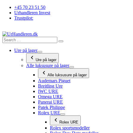
Videre
+45 70 23 51 50
til
Urhandleren Invest
indhold
Trustpilot:
Ure på lager
Ure på lager
Alle luksusure på lager
Alle luksusure på lager
Audemars Piguet
Breitling Ure
IWC URE
Omega URE
Panerai URE
Patek Philippe
Rolex URE
Rolex URE
Rolex sportsmodeller