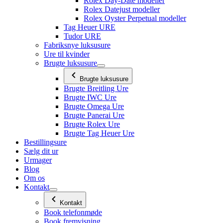
Rolex Day-Date modeller
Rolex Datejust modeller
Rolex Oyster Perpetual modeller
Tag Heuer URE
Tudor URE
Fabriksnye luksusure
Ure til kvinder
Brugte luksusure
Brugte luksusure
Brugte Breitling Ure
Brugte IWC Ure
Brugte Omega Ure
Brugte Panerai Ure
Brugte Rolex Ure
Brugte Tag Heuer Ure
Bestillingsure
Sælg dit ur
Urmager
Blog
Om os
Kontakt
Kontakt
Book telefonmøde
Book fremvisning