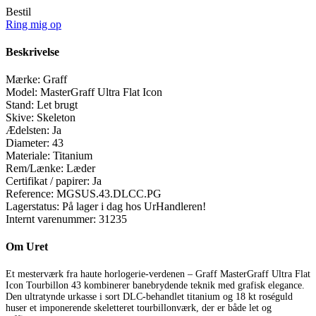
Bestil
Ring mig op
Beskrivelse
Mærke:
Graff
Model:
MasterGraff Ultra Flat Icon
Stand:
Let brugt
Skive:
Skeleton
Ædelsten:
Ja
Diameter:
43
Materiale:
Titanium
Rem/Lænke:
Læder
Certifikat / papirer:
Ja
Reference:
MGSUS.43.DLCC.PG
Lagerstatus:
På lager i dag hos UrHandleren!
Internt varenummer:
31235
Om Uret
Et mesterværk fra haute horlogerie-verdenen – Graff MasterGraff Ultra Flat
Icon Tourbillon 43 kombinerer banebrydende teknik med grafisk elegance.
Den ultratynde urkasse i sort DLC-behandlet titanium og 18 kt roséguld
huser et imponerende skeletteret tourbillonværk, der er både let og