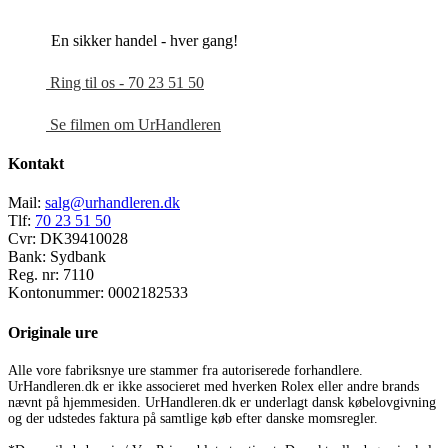
En sikker handel - hver gang!
Ring til os - 70 23 51 50
Se filmen om UrHandleren
Kontakt
Mail:
salg@urhandleren.dk
Tlf:
70 23 51 50
Cvr:
DK39410028
Bank:
Sydbank
Reg. nr:
7110
Kontonummer:
0002182533
Originale ure
Alle vore fabriksnye ure stammer fra autoriserede forhandlere.
UrHandleren.dk er ikke associeret med hverken Rolex eller andre brands
nævnt på hjemmesiden. UrHandleren.dk er underlagt dansk købelovgivning
og der udstedes faktura på samtlige køb efter danske momsregler.