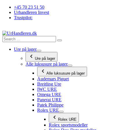
Videre
+45 70 23 51 50
til
Urhandleren Invest
indhold
Trustpilot:
Ure på lager
Ure på lager
Alle luksusure på lager
Alle luksusure på lager
Audemars Piguet
Breitling Ure
IWC URE
Omega URE
Panerai URE
Patek Philippe
Rolex URE
Rolex URE
Rolex sportsmodeller