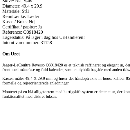
Skive:
Blå, Sølv
Diameter:
49.4 x 29.9
Materiale:
Stål
Rem/Lænke:
Læder
Kasse / Boks:
Nej
Certifikat / papirer:
Ja
Reference:
Q3918420
Lagerstatus:
På lager i dag hos UrHandleren!
Internt varenummer:
31158
Om Uret
Jaeger-LeCoultre Reverso Q3918420 er et teknisk raffineret og elegant ur, de
front med månefase og fuld kalender, samt en dybblå bagside med anden tidsz
Kassen måler 49,4 X 29,9 mm og huser det håndoptrukne in-house kaliber 853 –
formelle og rejseorienterede anledninger.
Monteret på en blå alligatorrem med hurtigskift-system er dette et ur, der ko
funktionalitet med diskret luksus.