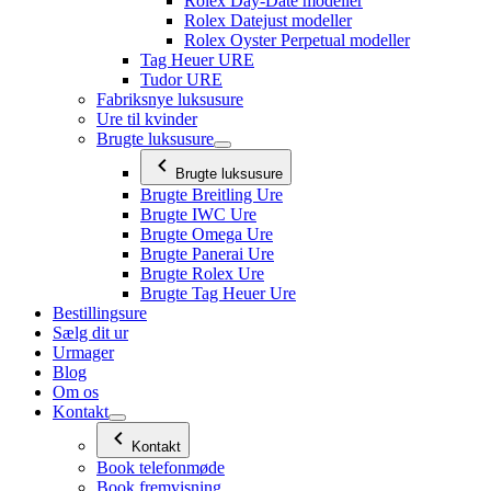
Rolex Day-Date modeller
Rolex Datejust modeller
Rolex Oyster Perpetual modeller
Tag Heuer URE
Tudor URE
Fabriksnye luksusure
Ure til kvinder
Brugte luksusure
Brugte luksusure
Brugte Breitling Ure
Brugte IWC Ure
Brugte Omega Ure
Brugte Panerai Ure
Brugte Rolex Ure
Brugte Tag Heuer Ure
Bestillingsure
Sælg dit ur
Urmager
Blog
Om os
Kontakt
Kontakt
Book telefonmøde
Book fremvisning