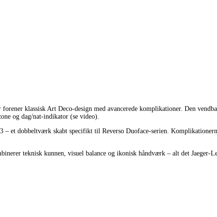
r forener klassisk Art Deco-design med avancerede komplikationer. Den vendbare 
one og dag/nat-indikator (se video).
 et dobbeltværk skabt specifikt til Reverso Duoface-serien. Komplikationerne er
mbinerer teknisk kunnen, visuel balance og ikonisk håndværk – alt det Jaeger-Le