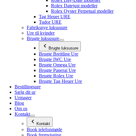
Rolex Day-Date modeller
Rolex Datejust modeller
Rolex Oyster Perpetual modeller
Tag Heuer URE
Tudor URE
Fabriksnye luksusure
Ure til kvinder
Brugte luksusure
Brugte luksusure
Brugte Breitling Ure
Brugte IWC Ure
Brugte Omega Ure
Brugte Panerai Ure
Brugte Rolex Ure
Brugte Tag Heuer Ure
Bestillingsure
Sælg dit ur
Urmager
Blog
Om os
Kontakt
Kontakt
Book telefonmøde
Book fremvisning