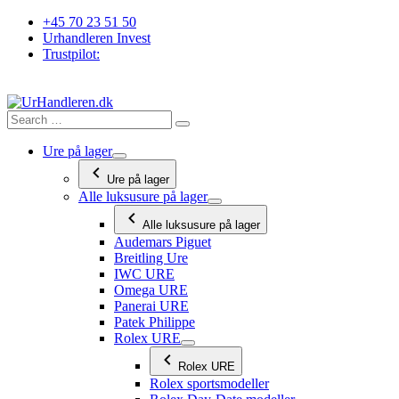
Videre
+45 70 23 51 50
til
Urhandleren Invest
indhold
Trustpilot:
Ure på lager
Ure på lager
Alle luksusure på lager
Alle luksusure på lager
Audemars Piguet
Breitling Ure
IWC URE
Omega URE
Panerai URE
Patek Philippe
Rolex URE
Rolex URE
Rolex sportsmodeller