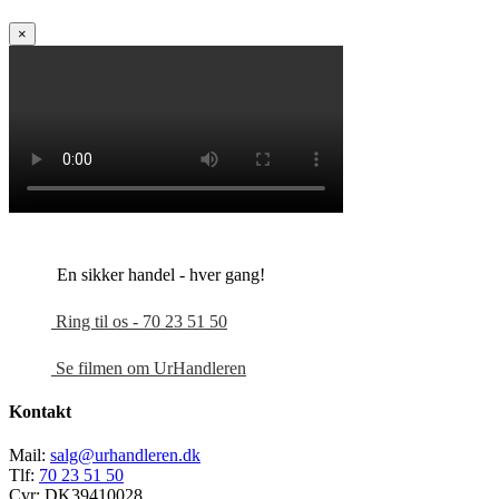
×
En sikker handel - hver gang!
Ring til os - 70 23 51 50
Se filmen om UrHandleren
Kontakt
Mail:
salg@urhandleren.dk
Tlf:
70 23 51 50
Cvr:
DK39410028