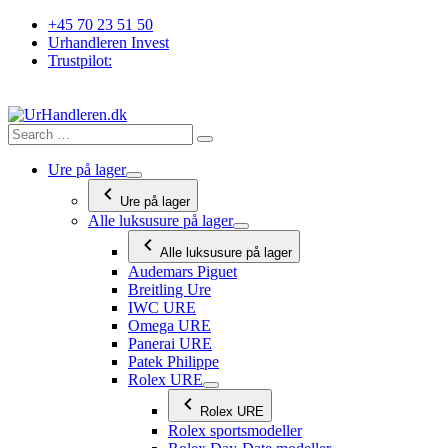
Videre
+45 70 23 51 50
til
Urhandleren Invest
indhold
Trustpilot:
Ure på lager
Ure på lager
Alle luksusure på lager
Alle luksusure på lager
Audemars Piguet
Breitling Ure
IWC URE
Omega URE
Panerai URE
Patek Philippe
Rolex URE
Rolex URE
Rolex sportsmodeller