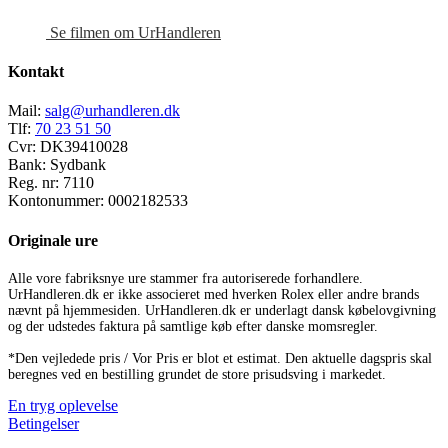
Se filmen om UrHandleren
Kontakt
Mail:
salg@urhandleren.dk
Tlf:
70 23 51 50
Cvr:
DK39410028
Bank:
Sydbank
Reg. nr:
7110
Kontonummer:
0002182533
Originale ure
Alle vore fabriksnye ure stammer fra autoriserede forhandlere.
UrHandleren.dk er ikke associeret med hverken Rolex eller andre brands
nævnt på hjemmesiden. UrHandleren.dk er underlagt dansk købelovgivning
og der udstedes faktura på samtlige køb efter danske momsregler.
*Den vejledede pris / Vor Pris er blot et estimat. Den aktuelle dagspris skal
beregnes ved en bestilling grundet de store prisudsving i markedet.
En tryg oplevelse
Betingelser