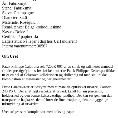
År:
Fabriksnyt
Stand:
Fabriksnyt
Skive:
Champagne
Diameter:
34.6
Materiale:
Roséguld
Rem/Lænke:
Beige krokodilleskind
Kasse / Boks:
Ja
Certifikat / papirer:
Ja
Lagerstatus:
På lager i dag hos UrHandleren!
Internt varenummer:
30567
Om Uret
Patek Philippe Calatrava ref. 7200R-001 er en smuk og raffineret urmodel
fra det prestigefyldte schweiziske urmærke Patek Philippe. Dette specifikke
ur er en del af Calatrava-kollektionen og skiller sig ud med sin unikke
kombination af materialer og designelementer.
Dette Calatrava-ur er udstyret med et manuelt optrækket urværk, Caliber
240 PS C. Det er et højt respekteret urværk kendt for sin præcision,
holdbarhed og den bemærkelsesværdige tyndhed. Det kan ses gennem den
transparente bagkasse, der afslører de fine detaljer og den omhyggelige
udsmykning af urværket.
Uret sælges som komplet sæt med boks og papir.