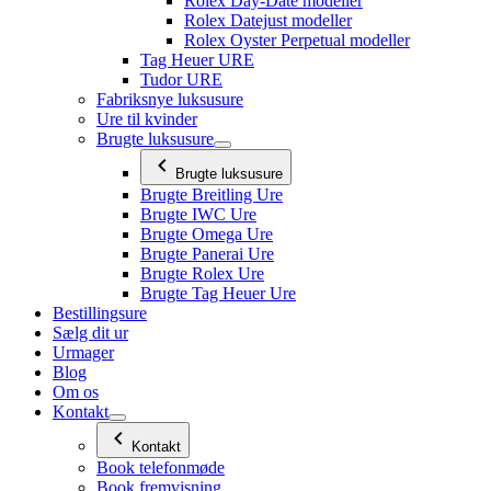
Rolex Day-Date modeller
Rolex Datejust modeller
Rolex Oyster Perpetual modeller
Tag Heuer URE
Tudor URE
Fabriksnye luksusure
Ure til kvinder
Brugte luksusure
Brugte luksusure
Brugte Breitling Ure
Brugte IWC Ure
Brugte Omega Ure
Brugte Panerai Ure
Brugte Rolex Ure
Brugte Tag Heuer Ure
Bestillingsure
Sælg dit ur
Urmager
Blog
Om os
Kontakt
Kontakt
Book telefonmøde
Book fremvisning