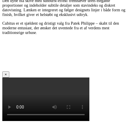
Den dybe blå skive med sunburst-effekt fremhæver urets elegante
proportioner og indeholder subtile detaljer som stavindeks og diskret
datovisning. Lænken er integreret og følger designets linjer i både form og
finish, hvilket giver et helstøbt og eksklusivt udtryk.
Cubitus er et sjældent og dristigt valg fra Patek Philippe – skabt til den
moderne entusiast, der ønsker det uventede fra et af verdens mest
traditionsrige urhuse.
×