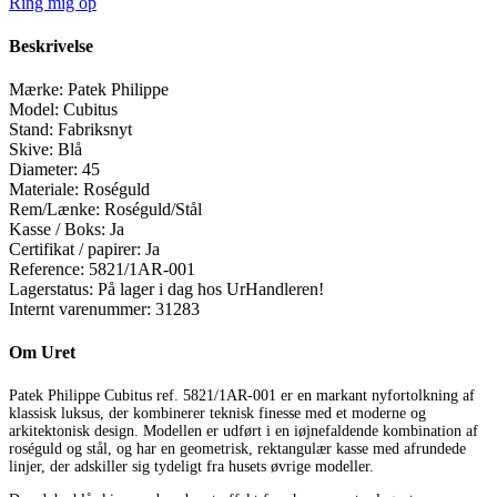
Ring mig op
Beskrivelse
Mærke:
Patek Philippe
Model:
Cubitus
Stand:
Fabriksnyt
Skive:
Blå
Diameter:
45
Materiale:
Roséguld
Rem/Lænke:
Roséguld/Stål
Kasse / Boks:
Ja
Certifikat / papirer:
Ja
Reference:
5821/1AR-001
Lagerstatus:
På lager i dag hos UrHandleren!
Internt varenummer:
31283
Om Uret
Patek Philippe Cubitus ref. 5821/1AR-001 er en markant nyfortolkning af
klassisk luksus, der kombinerer teknisk finesse med et moderne og
arkitektonisk design. Modellen er udført i en iøjnefaldende kombination af
roséguld og stål, og har en geometrisk, rektangulær kasse med afrundede
linjer, der adskiller sig tydeligt fra husets øvrige modeller.