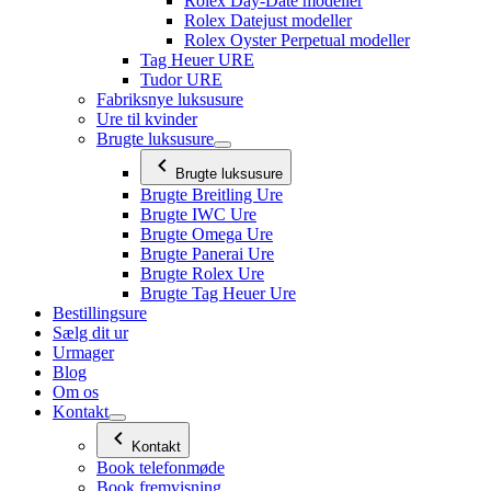
Rolex Day-Date modeller
Rolex Datejust modeller
Rolex Oyster Perpetual modeller
Tag Heuer URE
Tudor URE
Fabriksnye luksusure
Ure til kvinder
Brugte luksusure
Brugte luksusure
Brugte Breitling Ure
Brugte IWC Ure
Brugte Omega Ure
Brugte Panerai Ure
Brugte Rolex Ure
Brugte Tag Heuer Ure
Bestillingsure
Sælg dit ur
Urmager
Blog
Om os
Kontakt
Kontakt
Book telefonmøde
Book fremvisning