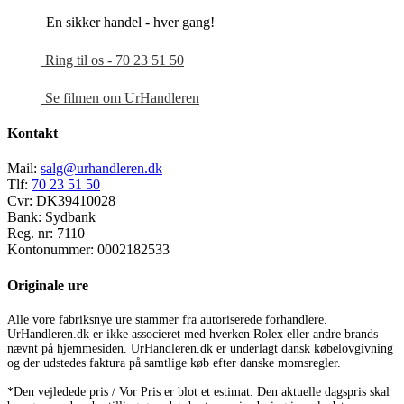
En sikker handel - hver gang!
Ring til os - 70 23 51 50
Se filmen om UrHandleren
Kontakt
Mail:
salg@urhandleren.dk
Tlf:
70 23 51 50
Cvr:
DK39410028
Bank:
Sydbank
Reg. nr:
7110
Kontonummer:
0002182533
Originale ure
Alle vore fabriksnye ure stammer fra autoriserede forhandlere.
UrHandleren.dk er ikke associeret med hverken Rolex eller andre brands
nævnt på hjemmesiden. UrHandleren.dk er underlagt dansk købelovgivning
og der udstedes faktura på samtlige køb efter danske momsregler.
*Den vejledede pris / Vor Pris er blot et estimat. Den aktuelle dagspris skal