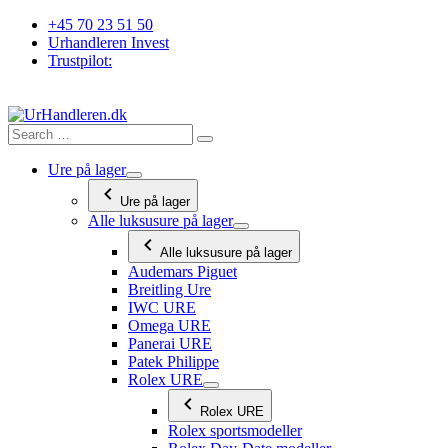
Videre
+45 70 23 51 50
til
Urhandleren Invest
indhold
Trustpilot:
Ure på lager
Ure på lager
Alle luksusure på lager
Alle luksusure på lager
Audemars Piguet
Breitling Ure
IWC URE
Omega URE
Panerai URE
Patek Philippe
Rolex URE
Rolex URE
Rolex sportsmodeller