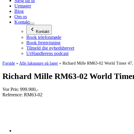
Sælg dit ur
Urmager
Blog
Om os
Kontakt
Kontakt
Book telefonmøde
Book fremvisning
Tilmeld dig nyhedsbrevet
UrHandlerens podcast
Forside
»
Alle luksusure på lager
»
Richard Mille RM63-02 World Timer 47
Richard Mille RM63-02 World Time
Vor Pris:
999.900
,-
Reference:
RM63-02