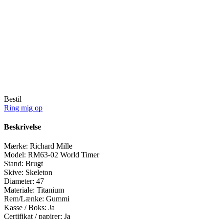
Bestil
Ring mig op
Beskrivelse
Mærke:
Richard Mille
Model:
RM63-02 World Timer
Stand:
Brugt
Skive:
Skeleton
Diameter:
47
Materiale:
Titanium
Rem/Lænke:
Gummi
Kasse / Boks:
Ja
Certifikat / papirer:
Ja