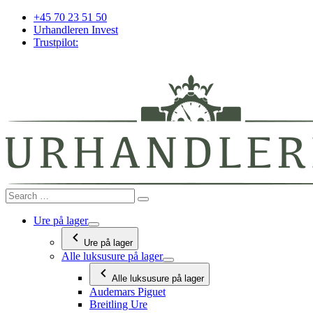
Videre
+45 70 23 51 50
til
Urhandleren Invest
indhold
Trustpilot:
Ure på lager
Ure på lager
Alle luksusure på lager
Alle luksusure på lager
Audemars Piguet
Breitling Ure