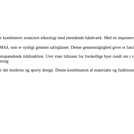
 kombinerer avanceret teknologi med enestående håndværk. Med en imponerende
MA4, som er synligt gennem safirglasset. Denne gennemsigtighed giver et fasci
ndende tidsfunktion. Uret viser tidzoner for forskellige byer rundt om i verde
ering.
et moderne og sporty design. Denne kombination af materialer og funktioner gø