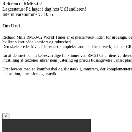
Reference:
RM63-02
Lagerstatus:
På lager i dag hos UrHandleren!
Internt varenummer:
31055
Om Uret
Richard Mille RM63-02 World Timer er et mesterværk inden for urdesign, der
hvilket sikrer både komfort og robusthed.
Den skeleterede skive afslører det komplekse automatiske urværk, kaliber CR
En af de mest bemærkelsesværdige funktioner ved RM63-02 er dens verdensomspæ
indstilling af tidzoner sikrer nem justering og præcis tidsangivelse uanset plac
Uret leveres med en komfortabel og slidstærk gummirem, der komplementerer d
innovation, præcision og æstetik.
×