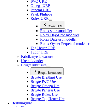
IWC URE
Omega URE
Panerai URE
Patek Philippe
Rolex URE
Rolex URE
Rolex sportsmodeller
Rolex Day-Date modeller
Rolex Datejust modeller
Rolex Oyster Perpetual modeller
Tag Heuer URE
Tudor URE
Fabriksnye luksusure
Ure til kvinder
Brugte luksusure
Brugte luksusure
Brugte Breitling Ure
Brugte IWC Ure
Brugte Omega Ure
Brugte Panerai Ure
Brugte Rolex Ure
Brugte Tag Heuer Ure
Bestillingsure