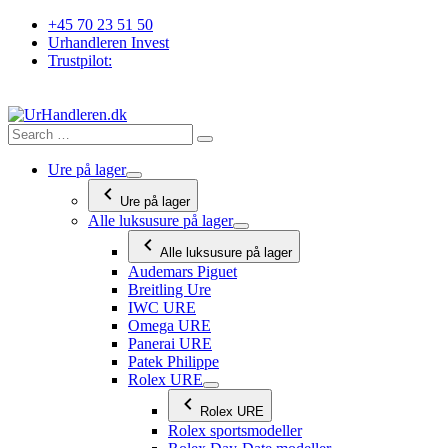
Videre
+45 70 23 51 50
til
Urhandleren Invest
indhold
Trustpilot:
Ure på lager
Ure på lager
Alle luksusure på lager
Alle luksusure på lager
Audemars Piguet
Breitling Ure
IWC URE
Omega URE
Panerai URE
Patek Philippe
Rolex URE
Rolex URE
Rolex sportsmodeller