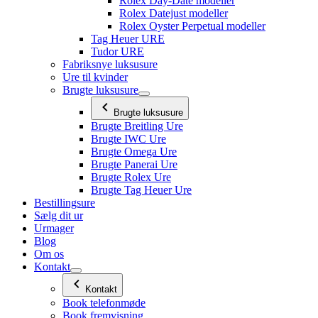
Rolex Day-Date modeller
Rolex Datejust modeller
Rolex Oyster Perpetual modeller
Tag Heuer URE
Tudor URE
Fabriksnye luksusure
Ure til kvinder
Brugte luksusure
Brugte luksusure
Brugte Breitling Ure
Brugte IWC Ure
Brugte Omega Ure
Brugte Panerai Ure
Brugte Rolex Ure
Brugte Tag Heuer Ure
Bestillingsure
Sælg dit ur
Urmager
Blog
Om os
Kontakt
Kontakt
Book telefonmøde
Book fremvisning