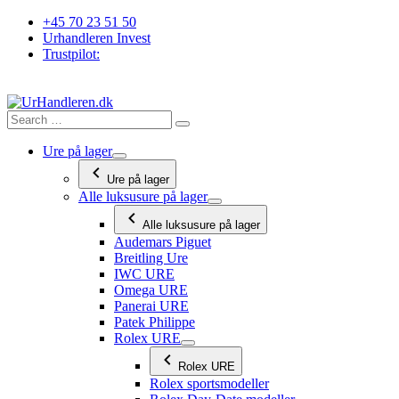
Videre
+45 70 23 51 50
til
Urhandleren Invest
indhold
Trustpilot:
Ure på lager
Ure på lager
Alle luksusure på lager
Alle luksusure på lager
Audemars Piguet
Breitling Ure
IWC URE
Omega URE
Panerai URE
Patek Philippe
Rolex URE
Rolex URE
Rolex sportsmodeller