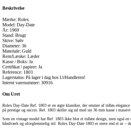
Beskrivelse
Mærke:
Rolex
Model:
Day-Date
År:
1969
Stand:
Brugt
Skive:
Sølv
Diameter:
36
Materiale:
Guld
Rem/Lænke:
Læder
Kasse / Boks:
Ja
Certifikat / papirer:
Ja
Reference:
1803
Lagerstatus:
På lager i dag hos UrHandleren!
Internt varenummer:
30916
Om Uret
Rolex Day-Date Ref. 1803 er en ægte klassiker, der emmer af tidløs elegance
på prestige og succes. Ref. 1803 skiller sig ud med sin 36 mm kasse i massivt 
Som en vintage model har Ref. 1803 ikke blot et tidløst design, men også en un
håndværk og uforglemmelig stil. Rolex Day-Date 1803 er mere end et ur – det 