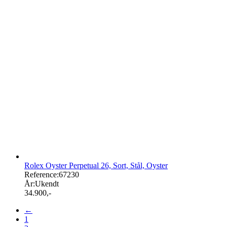
Rolex Oyster Perpetual 26, Sort, Stål, Oyster
Reference:
67230
År:
Ukendt
34.900
,-
←
1