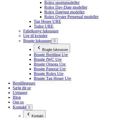
Rolex sportsmodeller
Rolex Day-Date modeller
Rolex Datejust modeller
Rolex Oyster Perpetual modeller
Tag Heuer URE
Tudor URE
Fabriksnye luksusure
Ure til kvinder
Brugte luksusure
Brugte luksusure
Brugte Breitling Ure
Brugte IWC Ure
Brugte Omega Ure
Brugte Panerai Ure
Brugte Rolex Ure
Brugte Tag Heuer Ure
Bestillingsure
Sælg dit ur
Urmager
Blog
Om os
Kontakt
Kontakt