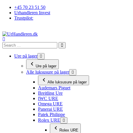
Videre
+45 70 23 51 50
til
Urhandleren Invest
indhold
Trustpilot:
Ure på lager
Ure på lager
Alle luksusure på lager
Alle luksusure på lager
Audemars Piguet
Breitling Ure
IWC URE
Omega URE
Panerai URE
Patek Philippe
Rolex URE
Rolex URE