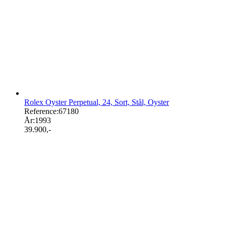
Rolex Oyster Perpetual, 24, Sort, Stål, Oyster
Reference:
67180
År:
1993
39.900
,-