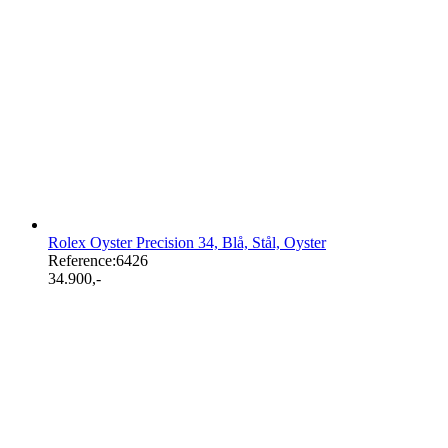
Rolex Oyster Precision 34, Blå, Stål, Oyster
Reference:
6426
34.900
,-