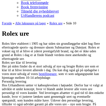
Book telefonmøde
Book fremvisning
Tilmeld dig nyhedsbrevet
UrHandlerens podcast
Forside
»
Alle luksusure på lager
»
Rolex ure
»
Side 10
Rolex ure
Rolex blev etableret i 1905 og har siden sin grundlæggelse stået bag flere
eftertragtede sports- og dressure såsom Submariner og Datejust. Rolex er
vokset sig til at blive et yderst prestigefyldt brand, og det er ikke uden
grund at Rolex i dag er at finde blandt verdens mest anerkendte og
eftertragtede ure.
Rolex ure klar til levering
Her på siden finder du et stort udvalg af nye og brugte Rolex ure som er
klar til at blive leveret allerede i dag. Du kan dog også gå på opdagelse i
vores store udvalg af vores
bestillingsure
, som vi som udgangspunkt kan
hjemtage mellem 10-14 arbejdsdage.
Personlig levering
Hos Urhandleren sætter vi købsoplevelsen i højsædet. Derfor har vi valgt at
udvikle et unikt koncept, hvor vi blandt andet leverer alle vores ure
personligt til vores kunder. Ved leveringen afsætter vi god tid til den enkelte
kunde, hvor vi justerer lænken samt gennemgår uret og eventuelle
spørgsmål, som kunden måtte have. Udover den personlige levering,
tilbyder vi også udvidet garanti på alle vores ure – nye som brugte. På