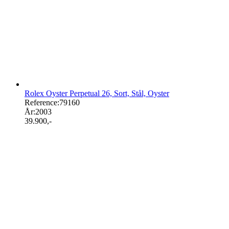
Rolex Oyster Perpetual 26, Sort, Stål, Oyster
Reference:
79160
År:
2003
39.900
,-