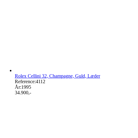
Rolex Cellini 32, Champagne, Guld, Læder
Reference:
4112
År:
1995
34.900
,-