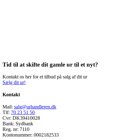
Tid til at skifte dit gamle ur til et nyt?
Kontakt os her for et tilbud på salg af dit ur
Sælg dit ur!
Kontakt
Mail:
salg@urhandleren.dk
Tlf:
70 23 51 50
Cvr:
DK39410028
Bank:
Sydbank
Reg. nr:
7110
Kontonummer:
0002182533