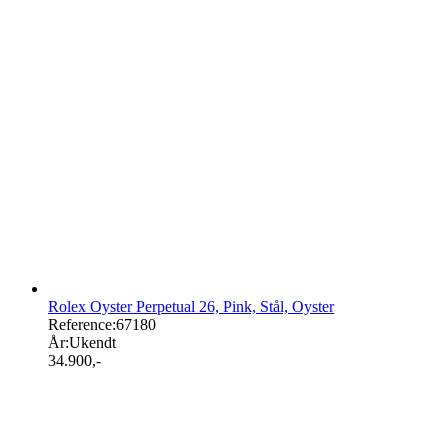
Rolex Oyster Perpetual 26, Pink, Stål, Oyster
Reference:
67180
År:
Ukendt
34.900
,-