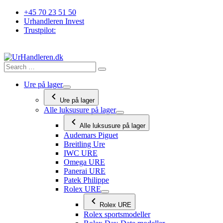
Videre
+45 70 23 51 50
til
Urhandleren Invest
indhold
Trustpilot:
Ure på lager
Ure på lager
Alle luksusure på lager
Alle luksusure på lager
Audemars Piguet
Breitling Ure
IWC URE
Omega URE
Panerai URE
Patek Philippe
Rolex URE
Rolex URE
Rolex sportsmodeller