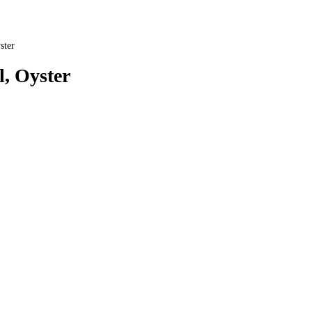
ster
l, Oyster