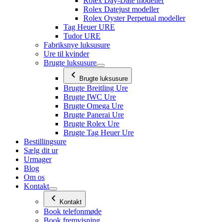
Rolex Day-Date modeller
Rolex Datejust modeller
Rolex Oyster Perpetual modeller
Tag Heuer URE
Tudor URE
Fabriksnye luksusure
Ure til kvinder
Brugte luksusure
Brugte luksusure
Brugte Breitling Ure
Brugte IWC Ure
Brugte Omega Ure
Brugte Panerai Ure
Brugte Rolex Ure
Brugte Tag Heuer Ure
Bestillingsure
Sælg dit ur
Urmager
Blog
Om os
Kontakt
Kontakt
Book telefonmøde
Book fremvisning