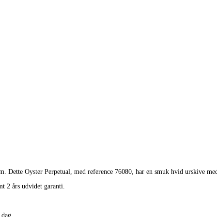
mm. Dette Oyster Perpetual, med reference 76080, har en smuk hvid urskive med 
t 2 års udvidet garanti.
i dag.