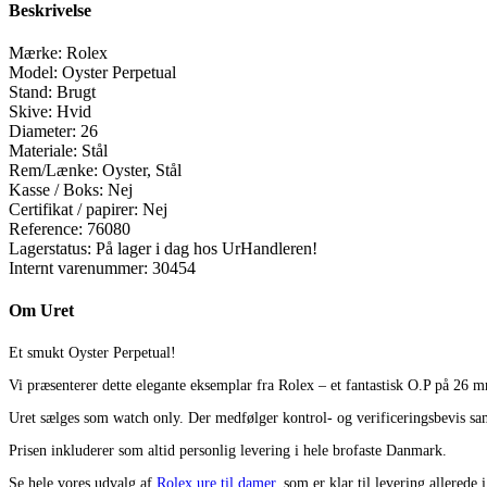
Beskrivelse
Mærke:
Rolex
Model:
Oyster Perpetual
Stand:
Brugt
Skive:
Hvid
Diameter:
26
Materiale:
Stål
Rem/Lænke:
Oyster, Stål
Kasse / Boks:
Nej
Certifikat / papirer:
Nej
Reference:
76080
Lagerstatus:
På lager i dag hos UrHandleren!
Internt varenummer:
30454
Om Uret
Et smukt Oyster Perpetual!
Vi præsenterer dette elegante eksemplar fra Rolex – et fantastisk O.P på 26 
Uret sælges som watch only. Der medfølger kontrol- og verificeringsbevis sam
Prisen inkluderer som altid personlig levering i hele brofaste Danmark.
Se hele vores udvalg af
Rolex ure til damer
, som er klar til levering allerede 