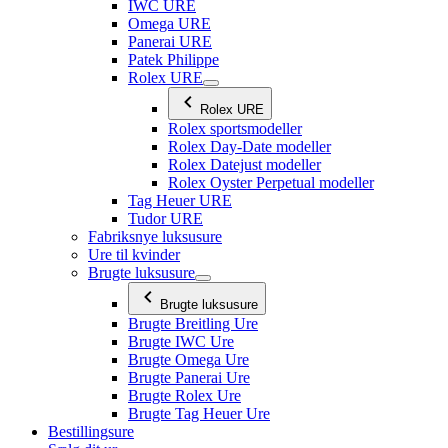
IWC URE
Omega URE
Panerai URE
Patek Philippe
Rolex URE
Rolex URE
Rolex sportsmodeller
Rolex Day-Date modeller
Rolex Datejust modeller
Rolex Oyster Perpetual modeller
Tag Heuer URE
Tudor URE
Fabriksnye luksusure
Ure til kvinder
Brugte luksusure
Brugte luksusure
Brugte Breitling Ure
Brugte IWC Ure
Brugte Omega Ure
Brugte Panerai Ure
Brugte Rolex Ure
Brugte Tag Heuer Ure
Bestillingsure