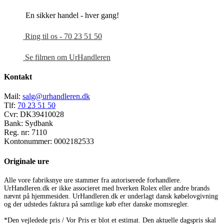
En sikker handel - hver gang!
Ring til os - 70 23 51 50
Se filmen om UrHandleren
Kontakt
Mail:
salg@urhandleren.dk
Tlf:
70 23 51 50
Cvr:
DK39410028
Bank:
Sydbank
Reg. nr:
7110
Kontonummer:
0002182533
Originale ure
Alle vore fabriksnye ure stammer fra autoriserede forhandlere.
UrHandleren.dk er ikke associeret med hverken Rolex eller andre brands
nævnt på hjemmesiden. UrHandleren.dk er underlagt dansk købelovgivning
og der udstedes faktura på samtlige køb efter danske momsregler.
*Den vejledede pris / Vor Pris er blot et estimat. Den aktuelle dagspris skal