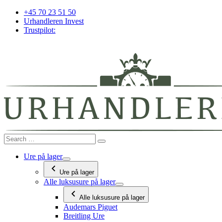
Videre
+45 70 23 51 50
til
Urhandleren Invest
indhold
Trustpilot:
Ure på lager
Ure på lager
Alle luksusure på lager
Alle luksusure på lager
Audemars Piguet
Breitling Ure