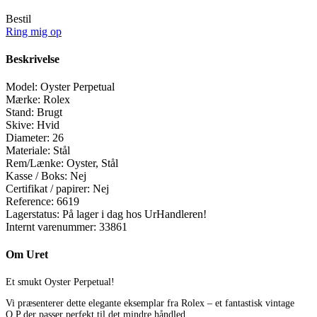
Bestil
Ring mig op
Beskrivelse
Model:
Oyster Perpetual
Mærke:
Rolex
Stand:
Brugt
Skive:
Hvid
Diameter:
26
Materiale:
Stål
Rem/Lænke:
Oyster, Stål
Kasse / Boks:
Nej
Certifikat / papirer:
Nej
Reference:
6619
Lagerstatus:
På lager i dag hos UrHandleren!
Internt varenummer:
33861
Om Uret
Et smukt Oyster Perpetual!
Vi præsenterer dette elegante eksemplar fra Rolex – et fantastisk vintage
O.P der passer perfekt til det mindre håndled.