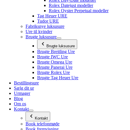
Rolex Day-Date modeller
Rolex Datejust modeller
Rolex Oyster Perpetual modeller
Tag Heuer URE
Tudor URE
Fabriksnye luksusure
Ure til kvinder
Brugte luksusure
Brugte luksusure
Brugte Breitling Ure
Brugte IWC Ure
Brugte Omega Ure
Brugte Panerai Ure
Brugte Rolex Ure
Brugte Tag Heuer Ure
Bestillingsure
Sælg dit ur
Urmager
Blog
Om os
Kontakt
Kontakt
Book telefonmøde
Book fremvisning