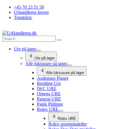
Videre
+45 70 23 51 50
til
Urhandleren Invest
indhold
Trustpilot:
Ure på lager
Ure på lager
Alle luksusure på lager
Alle luksusure på lager
Audemars Piguet
Breitling Ure
IWC URE
Omega URE
Panerai URE
Patek Philippe
Rolex URE
Rolex URE
Rolex sportsmodeller