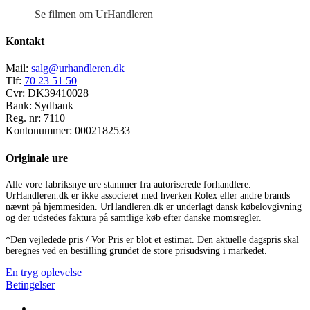
Se filmen om UrHandleren
Kontakt
Mail:
salg@urhandleren.dk
Tlf:
70 23 51 50
Cvr:
DK39410028
Bank:
Sydbank
Reg. nr:
7110
Kontonummer:
0002182533
Originale ure
Alle vore fabriksnye ure stammer fra autoriserede forhandlere.
UrHandleren.dk er ikke associeret med hverken Rolex eller andre brands
nævnt på hjemmesiden. UrHandleren.dk er underlagt dansk købelovgivning
og der udstedes faktura på samtlige køb efter danske momsregler.
*Den vejledede pris / Vor Pris er blot et estimat. Den aktuelle dagspris skal
beregnes ved en bestilling grundet de store prisudsving i markedet.
En tryg oplevelse
Betingelser