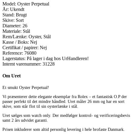
Model:
Oyster Perpetual
År:
Ukendt
Stand:
Brugt
Skive:
Sort
Diameter:
26
Materiale:
Stål
Rem/Lænke:
Oyster, Stål
Kasse / Boks:
Nej
Certifikat / papirer:
Nej
Reference:
76080
Lagerstatus:
På lager i dag hos UrHandleren!
Internt varenummer:
31228
Om Uret
Et smukt Oyster Perpetual!
Vi præsenterer dette elegante eksemplar fra Rolex – et fantastisk O.P der
passer perfekt til det mindre håndled. Uret måler 26 mm og har en sort
skive, som står flot til sin oysterlænke i stål.
Uret sælges som watch only. Der medfølger kontrol- og verificeringsbevis
samt 2 års udvidet garanti.
Prisen inkluderer som altid personlig levering i hele brofaste Danmark.