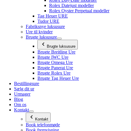
Rolex Day-Date modeller
Rolex Datejust modeller
Rolex Oyster Perpetual modeller
Tag Heuer URE
Tudor URE
Fabriksnye luksusure
Ure til kvinder
Brugte luksusure
Brugte luksusure
Brugte Breitling Ure
Brugte IWC Ure
Brugte Omega Ure
Brugte Panerai Ure
Brugte Rolex Ure
Brugte Tag Heuer Ure
Bestillingsure
Sælg dit ur
Urmager
Blog
Om os
Kontakt
Kontakt
Book telefonmøde
Book fremvisning