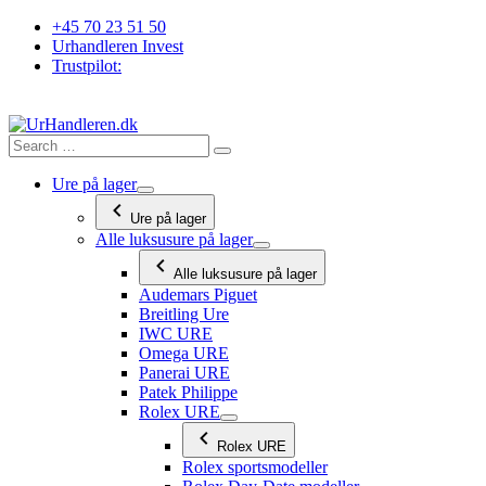
Videre
+45 70 23 51 50
til
Urhandleren Invest
indhold
Trustpilot:
Ure på lager
Ure på lager
Alle luksusure på lager
Alle luksusure på lager
Audemars Piguet
Breitling Ure
IWC URE
Omega URE
Panerai URE
Patek Philippe
Rolex URE
Rolex URE
Rolex sportsmodeller