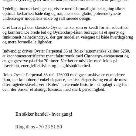
Tydelige timemarkeringer og visere med Chromalight-belægning sikrer
optimal læsbarhed både dag og nat, mens den glatte, polerede lynette
understreger modellens enkle og raffinerede design.
Uret bæres på den klassiske Oyster-lænke, som er kendt for sin robusthed
og komfort. De brede led og Oysterclasp-låsen bidrager til et sporty og
funktionelt helhedsindtryk, der gør modellen velegnet til både hverdagsbrug
og mere formelle lejligheder.
Indvendigt drives Oyster Perpetual 36 af Rolex’ automatiske kaliber 3230,
et kronometercertificeret manufakturværk med Chronergy-escapement og
en gangreserve på cirka 70 timer. Værket er udviklet med fokus på
præcision, energieffektivitet og langtidsholdbarhed.
Rolex Oyster Perpetual 36 ref. 126000 med grøn urskive er et moderne
ikon, der kombinerer enkel elegance, teknisk ekspertise og en af de mest
eftertragtede skivefarver i Rolex’ nuværende historie – et oplagt valg for
den, der ønsker et alsidigt luksusur med stærk personlighed.
En sikker handel - hver gang!
Ring til os - 70 23 51 50