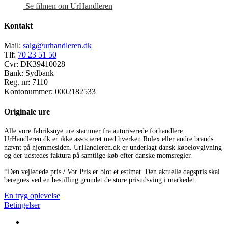
Se filmen om UrHandleren
Kontakt
Mail:
salg@urhandleren.dk
Tlf:
70 23 51 50
Cvr:
DK39410028
Bank:
Sydbank
Reg. nr:
7110
Kontonummer:
0002182533
Originale ure
Alle vore fabriksnye ure stammer fra autoriserede forhandlere.
UrHandleren.dk er ikke associeret med hverken Rolex eller andre brands
nævnt på hjemmesiden. UrHandleren.dk er underlagt dansk købelovgivning
og der udstedes faktura på samtlige køb efter danske momsregler.
*Den vejledede pris / Vor Pris er blot et estimat. Den aktuelle dagspris skal
beregnes ved en bestilling grundet de store prisudsving i markedet.
En tryg oplevelse
Betingelser