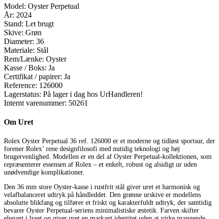
Model:
Oyster Perpetual
År:
2024
Stand:
Let brugt
Skive:
Grøn
Diameter:
36
Materiale:
Stål
Rem/Lænke:
Oyster
Kasse / Boks:
Ja
Certifikat / papirer:
Ja
Reference:
126000
Lagerstatus:
På lager i dag hos UrHandleren!
Internt varenummer:
50261
Om Uret
Rolex Oyster Perpetual 36 ref. 126000 er et moderne og tidløst sportsur, der
forener Rolex’ rene designfilosofi med nutidig teknologi og høj
brugervenlighed. Modellen er en del af Oyster Perpetual-kollektionen, som
repræsenterer essensen af Rolex – et enkelt, robust og alsidigt ur uden
unødvendige komplikationer.
Den 36 mm store Oyster-kasse i rustfrit stål giver uret et harmonisk og
velafbalanceret udtryk på håndleddet. Den grønne urskive er modellens
absolutte blikfang og tilfører et friskt og karakterfuldt udtryk, der samtidig
bevarer Oyster Perpetual-seriens minimalistiske æstetik. Farven skifter
elegant i lyset og giver uret en markant identitet uden at virke prangende.