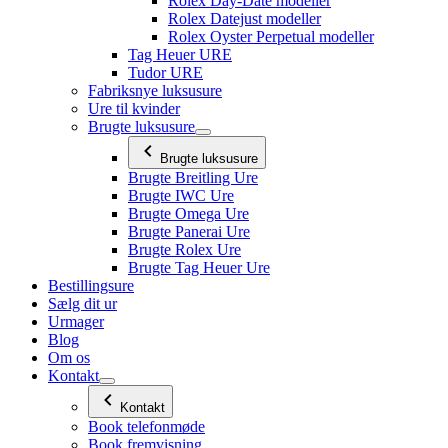
Rolex Day-Date modeller
Rolex Datejust modeller
Rolex Oyster Perpetual modeller
Tag Heuer URE
Tudor URE
Fabriksnye luksusure
Ure til kvinder
Brugte luksusure
Brugte luksusure
Brugte Breitling Ure
Brugte IWC Ure
Brugte Omega Ure
Brugte Panerai Ure
Brugte Rolex Ure
Brugte Tag Heuer Ure
Bestillingsure
Sælg dit ur
Urmager
Blog
Om os
Kontakt
Kontakt
Book telefonmøde
Book fremvisning