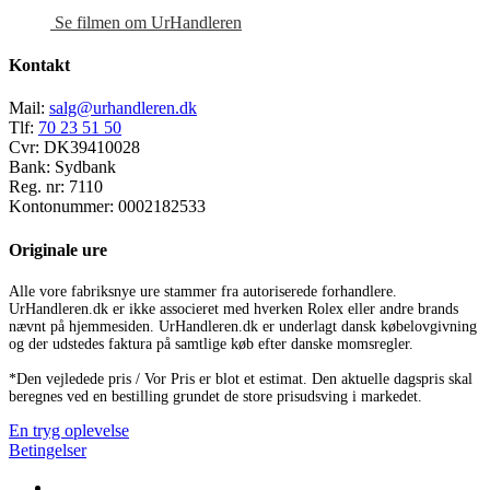
Se filmen om UrHandleren
Kontakt
Mail:
salg@urhandleren.dk
Tlf:
70 23 51 50
Cvr:
DK39410028
Bank:
Sydbank
Reg. nr:
7110
Kontonummer:
0002182533
Originale ure
Alle vore fabriksnye ure stammer fra autoriserede forhandlere.
UrHandleren.dk er ikke associeret med hverken Rolex eller andre brands
nævnt på hjemmesiden. UrHandleren.dk er underlagt dansk købelovgivning
og der udstedes faktura på samtlige køb efter danske momsregler.
*Den vejledede pris / Vor Pris er blot et estimat. Den aktuelle dagspris skal
beregnes ved en bestilling grundet de store prisudsving i markedet.
En tryg oplevelse
Betingelser