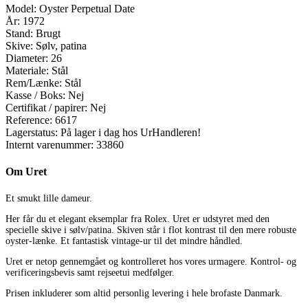
Model:
Oyster Perpetual Date
År:
1972
Stand:
Brugt
Skive:
Sølv, patina
Diameter:
26
Materiale:
Stål
Rem/Lænke:
Stål
Kasse / Boks:
Nej
Certifikat / papirer:
Nej
Reference:
6617
Lagerstatus:
På lager i dag hos UrHandleren!
Internt varenummer:
33860
Om Uret
Et smukt lille dameur.
Her får du et elegant eksemplar fra Rolex. Uret er udstyret med den
specielle skive i sølv/patina. Skiven står i flot kontrast til den mere robuste
oyster-lænke. Et fantastisk vintage-ur til det mindre håndled.
Uret er netop gennemgået og kontrolleret hos vores urmagere. Kontrol- og
verificeringsbevis samt rejseetui medfølger.
Prisen inkluderer som altid personlig levering i hele brofaste Danmark.