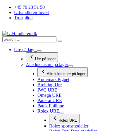
Videre
+45 70 23 51 50
til
Urhandleren Invest
indhold
Trustpilot:
Ure på lager
Ure på lager
Alle luksusure på lager
Alle luksusure på lager
Audemars Piguet
Breitling Ure
IWC URE
Omega URE
Panerai URE
Patek Philippe
Rolex URE
Rolex URE
Rolex sportsmodeller