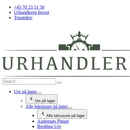
Videre
+45 70 23 51 50
til
Urhandleren Invest
indhold
Trustpilot:
Ure på lager
Ure på lager
Alle luksusure på lager
Alle luksusure på lager
Audemars Piguet
Breitling Ure