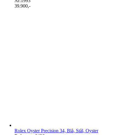
År:
1993
39.900
,-
Rolex Oyster Precision 34, Blå, Stål, Oyster