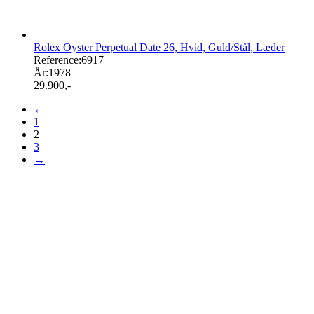
Rolex Oyster Perpetual Date 26, Hvid, Guld/Stål, Læder
Reference:
6917
År:
1978
29.900
,-
←
1
2
3
→