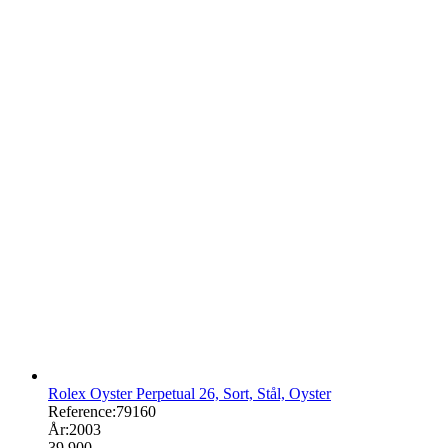
Rolex Oyster Perpetual 26, Sort, Stål, Oyster
Reference:
79160
År:
2003
39.900
,-