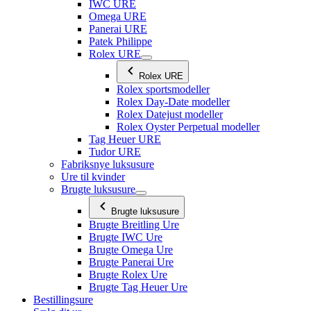
IWC URE
Omega URE
Panerai URE
Patek Philippe
Rolex URE
Rolex URE
Rolex sportsmodeller
Rolex Day-Date modeller
Rolex Datejust modeller
Rolex Oyster Perpetual modeller
Tag Heuer URE
Tudor URE
Fabriksnye luksusure
Ure til kvinder
Brugte luksusure
Brugte luksusure
Brugte Breitling Ure
Brugte IWC Ure
Brugte Omega Ure
Brugte Panerai Ure
Brugte Rolex Ure
Brugte Tag Heuer Ure
Bestillingsure