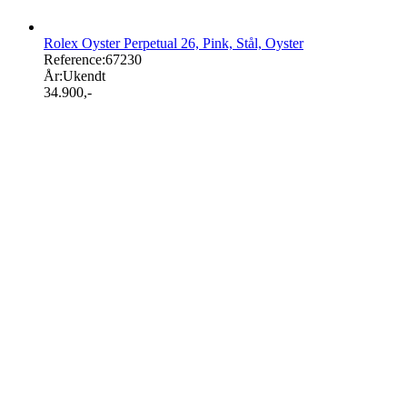
Rolex Oyster Perpetual 26, Pink, Stål, Oyster
Reference:
67230
År:
Ukendt
34.900
,-