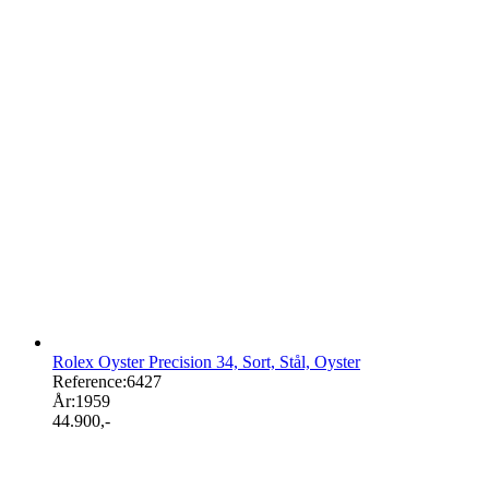
Rolex Oyster Precision 34, Sort, Stål, Oyster
Reference:
6427
År:
1959
44.900
,-