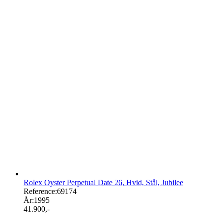
Rolex Oyster Perpetual Date 26, Hvid, Stål, Jubilee
Reference:
69174
År:
1995
41.900
,-