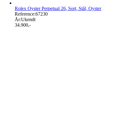
Rolex Oyster Perpetual 26, Sort, Stål, Oyster
Reference:
67230
År:
Ukendt
34.900
,-