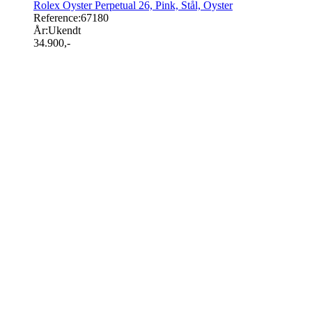
Rolex Oyster Perpetual 26, Pink, Stål, Oyster
Reference:
67180
År:
Ukendt
34.900
,-