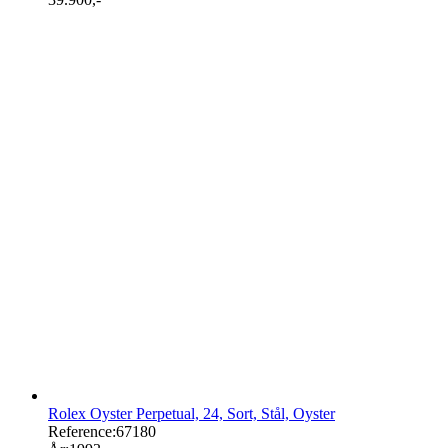
Rolex Oyster Perpetual, 24, Sort, Stål, Oyster
Reference:
67180