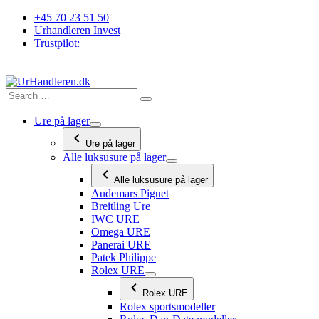
Videre
+45 70 23 51 50
til
Urhandleren Invest
indhold
Trustpilot:
Ure på lager
Ure på lager
Alle luksusure på lager
Alle luksusure på lager
Audemars Piguet
Breitling Ure
IWC URE
Omega URE
Panerai URE
Patek Philippe
Rolex URE
Rolex URE
Rolex sportsmodeller