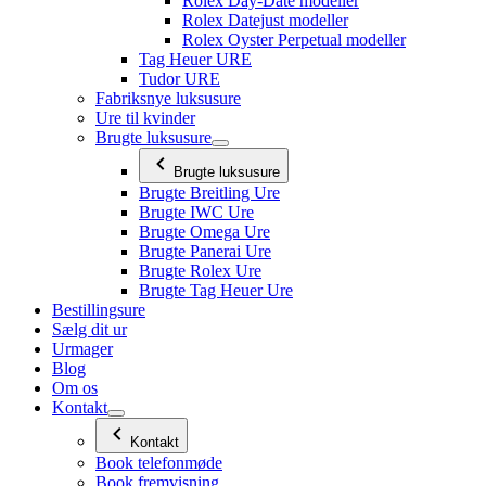
Rolex Day-Date modeller
Rolex Datejust modeller
Rolex Oyster Perpetual modeller
Tag Heuer URE
Tudor URE
Fabriksnye luksusure
Ure til kvinder
Brugte luksusure
Brugte luksusure
Brugte Breitling Ure
Brugte IWC Ure
Brugte Omega Ure
Brugte Panerai Ure
Brugte Rolex Ure
Brugte Tag Heuer Ure
Bestillingsure
Sælg dit ur
Urmager
Blog
Om os
Kontakt
Kontakt
Book telefonmøde
Book fremvisning