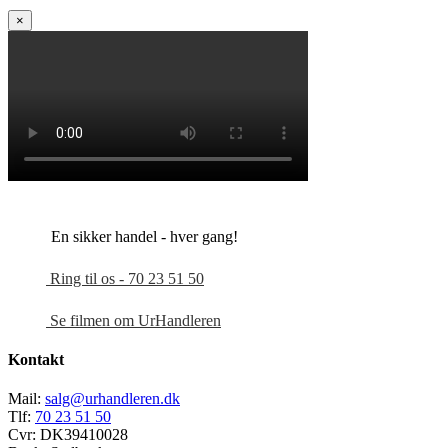
×
En sikker handel - hver gang!
Ring til os - 70 23 51 50
Se filmen om UrHandleren
Kontakt
Mail:
salg@urhandleren.dk
Tlf:
70 23 51 50
Cvr:
DK39410028