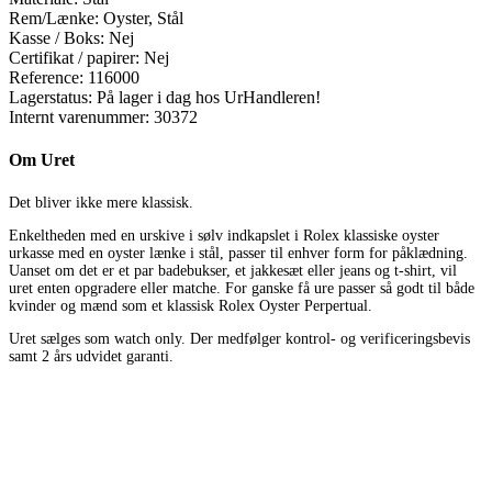
Rem/Lænke:
Oyster, Stål
Kasse / Boks:
Nej
Certifikat / papirer:
Nej
Reference:
116000
Lagerstatus:
På lager i dag hos UrHandleren!
Internt varenummer:
30372
Om Uret
Det bliver ikke mere klassisk.
Enkeltheden med en urskive i sølv indkapslet i Rolex klassiske oyster
urkasse med en oyster lænke i stål, passer til enhver form for påklædning.
Uanset om det er et par badebukser, et jakkesæt eller jeans og t-shirt, vil
uret enten opgradere eller matche. For ganske få ure passer så godt til både
kvinder og mænd som et klassisk Rolex Oyster Perpertual.
Uret sælges som watch only. Der medfølger kontrol- og verificeringsbevis
samt 2 års udvidet garanti.