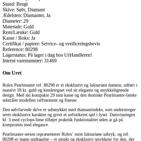
Stand:
Brugt
Skive:
Sølv, Diamant
Ædelsten:
Diamanter, Ja
Diameter:
29
Materiale:
Guld
Rem/Lænke:
Guld
Kasse / Boks:
Ja
Certifikat / papirer:
Service- og verificeringsbevis
Reference:
80298
Lagerstatus:
På lager i dag hos UrHandleren!
Internt varenummer:
31469
Om Uret
Rolex Pearlmaster ref. 80298 er et eksklusivt og luksuriøst dameur, udført i
massivt 18 kt. guld og kendetegnet ved sit elegante og smykkelignende
design. Med sin kompakte 29 mm kasse og den ikoniske Pearlmaster-lænke
udstråler modellen raffinement og finesse.
Den sølvfarvede skive er udsmykket med diamantindeks, som understreger
urets eksklusive karakter og giver et sofistikeret spil i lyset. Datovisningen
kl. 3 med cyclops-linse tilføjer praktisk funktionalitet uden at gå på
kompromis med elegance.
Pearlmaster-serien repræsenterer Rolex’ mest luksuriøse udtryk, og ref.
80298 er ingen undtagelse – et smukt og eksklusivt smykkeur for den, der