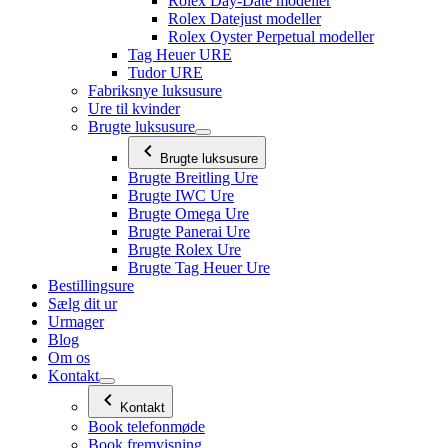
Rolex Day-Date modeller
Rolex Datejust modeller
Rolex Oyster Perpetual modeller
Tag Heuer URE
Tudor URE
Fabriksnye luksusure
Ure til kvinder
Brugte luksusure
Brugte luksusure
Brugte Breitling Ure
Brugte IWC Ure
Brugte Omega Ure
Brugte Panerai Ure
Brugte Rolex Ure
Brugte Tag Heuer Ure
Bestillingsure
Sælg dit ur
Urmager
Blog
Om os
Kontakt
Kontakt
Book telefonmøde
Book fremvisning