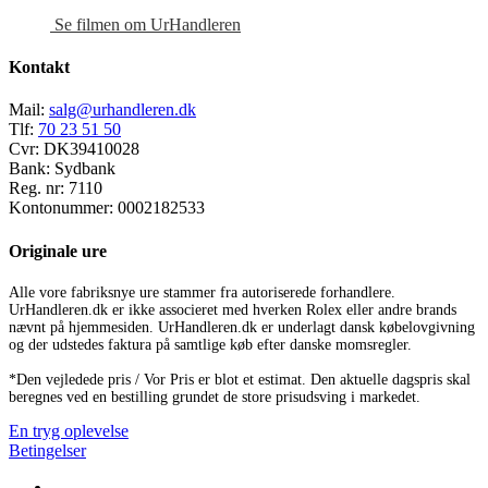
Se filmen om UrHandleren
Kontakt
Mail:
salg@urhandleren.dk
Tlf:
70 23 51 50
Cvr:
DK39410028
Bank:
Sydbank
Reg. nr:
7110
Kontonummer:
0002182533
Originale ure
Alle vore fabriksnye ure stammer fra autoriserede forhandlere.
UrHandleren.dk er ikke associeret med hverken Rolex eller andre brands
nævnt på hjemmesiden. UrHandleren.dk er underlagt dansk købelovgivning
og der udstedes faktura på samtlige køb efter danske momsregler.
*Den vejledede pris / Vor Pris er blot et estimat. Den aktuelle dagspris skal
beregnes ved en bestilling grundet de store prisudsving i markedet.
En tryg oplevelse
Betingelser