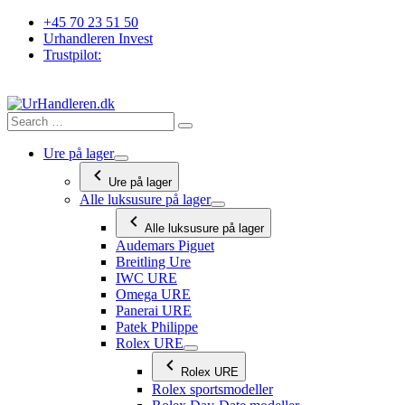
Videre
+45 70 23 51 50
til
Urhandleren Invest
indhold
Trustpilot:
Ure på lager
Ure på lager
Alle luksusure på lager
Alle luksusure på lager
Audemars Piguet
Breitling Ure
IWC URE
Omega URE
Panerai URE
Patek Philippe
Rolex URE
Rolex URE
Rolex sportsmodeller