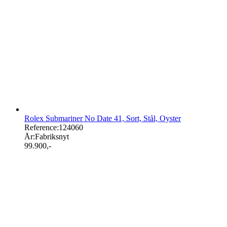
Rolex Submariner No Date 41, Sort, Stål, Oyster
Reference:
124060
År:
Fabriksnyt
99.900
,-