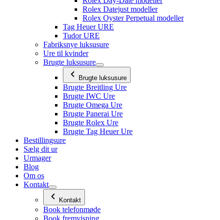
Rolex Day-Date modeller
Rolex Datejust modeller
Rolex Oyster Perpetual modeller
Tag Heuer URE
Tudor URE
Fabriksnye luksusure
Ure til kvinder
Brugte luksusure
Brugte luksusure
Brugte Breitling Ure
Brugte IWC Ure
Brugte Omega Ure
Brugte Panerai Ure
Brugte Rolex Ure
Brugte Tag Heuer Ure
Bestillingsure
Sælg dit ur
Urmager
Blog
Om os
Kontakt
Kontakt
Book telefonmøde
Book fremvisning