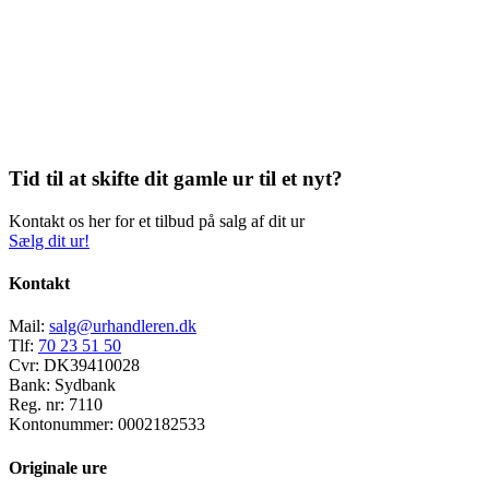
Tid til at skifte dit gamle ur til et nyt?
Kontakt os her for et tilbud på salg af dit ur
Sælg dit ur!
Kontakt
Mail:
salg@urhandleren.dk
Tlf:
70 23 51 50
Cvr:
DK39410028
Bank:
Sydbank
Reg. nr:
7110
Kontonummer:
0002182533
Originale ure