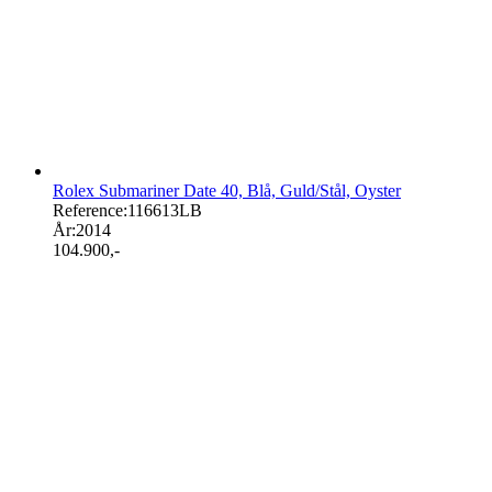
Rolex Submariner Date 40, Blå, Guld/Stål, Oyster
Reference:
116613LB
År:
2014
104.900
,-