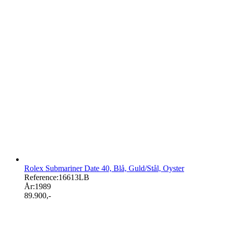
Rolex Submariner Date 40, Blå, Guld/Stål, Oyster
Reference:
16613LB
År:
1989
89.900
,-