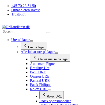
Videre
+45 70 23 51 50
til
Urhandleren Invest
indhold
Trustpilot:
Ure på lager
Ure på lager
Alle luksusure på lager
Alle luksusure på lager
Audemars Piguet
Breitling Ure
IWC URE
Omega URE
Panerai URE
Patek Philippe
Rolex URE
Rolex URE
Rolex sportsmodeller