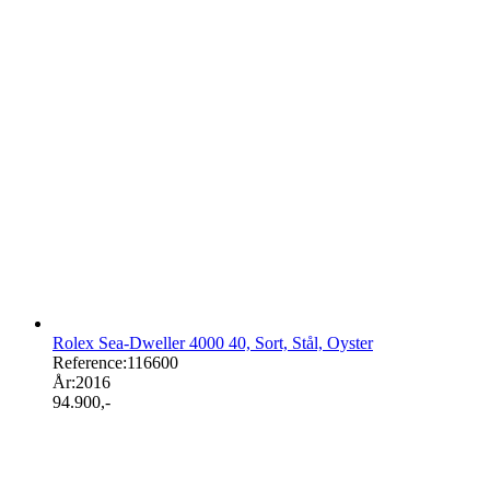
Rolex Sea-Dweller 4000 40, Sort, Stål, Oyster
Reference:
116600
År:
2016
94.900
,-