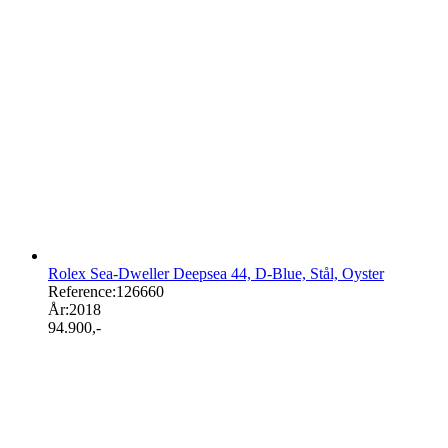
Rolex Sea-Dweller Deepsea 44, D-Blue, Stål, Oyster
Reference:
126660
År:
2018
94.900
,-