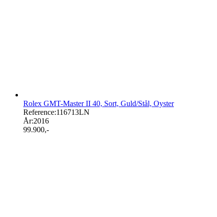
Rolex GMT-Master II 40, Sort, Guld/Stål, Oyster
Reference:
116713LN
År:
2016
99.900
,-