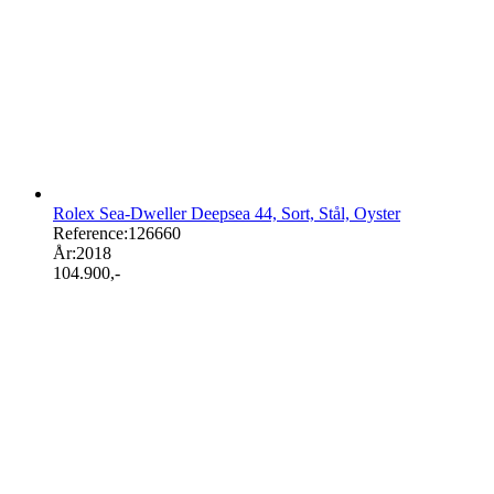
Rolex Sea-Dweller Deepsea 44, Sort, Stål, Oyster
Reference:
126660
År:
2018
104.900
,-