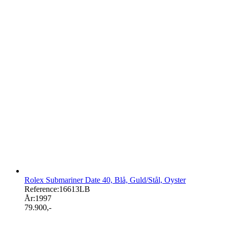
Rolex Submariner Date 40, Blå, Guld/Stål, Oyster
Reference:
16613LB
År:
1997
79.900
,-