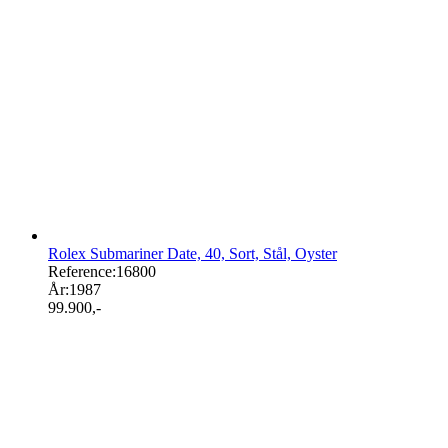
Rolex Submariner Date, 40, Sort, Stål, Oyster
Reference:
16800
År:
1987
99.900
,-