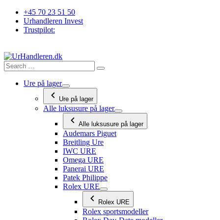
Videre
+45 70 23 51 50
til
Urhandleren Invest
indhold
Trustpilot:
Ure på lager
Ure på lager
Alle luksusure på lager
Alle luksusure på lager
Audemars Piguet
Breitling Ure
IWC URE
Omega URE
Panerai URE
Patek Philippe
Rolex URE
Rolex URE
Rolex sportsmodeller