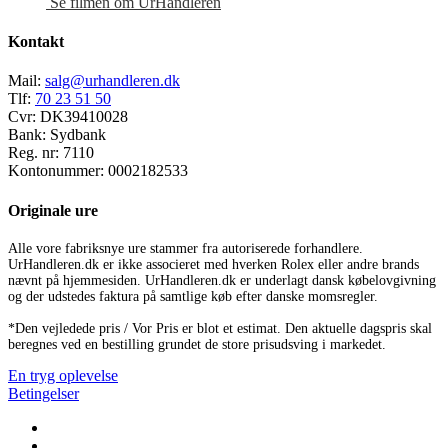
Se filmen om UrHandleren
Kontakt
Mail:
salg@urhandleren.dk
Tlf:
70 23 51 50
Cvr:
DK39410028
Bank:
Sydbank
Reg. nr:
7110
Kontonummer:
0002182533
Originale ure
Alle vore fabriksnye ure stammer fra autoriserede forhandlere.
UrHandleren.dk er ikke associeret med hverken Rolex eller andre brands
nævnt på hjemmesiden. UrHandleren.dk er underlagt dansk købelovgivning
og der udstedes faktura på samtlige køb efter danske momsregler.
*Den vejledede pris / Vor Pris er blot et estimat. Den aktuelle dagspris skal
beregnes ved en bestilling grundet de store prisudsving i markedet.
En tryg oplevelse
Betingelser