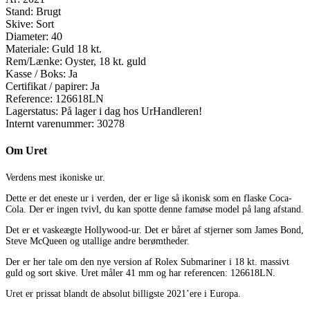
Stand:
Brugt
Skive:
Sort
Diameter:
40
Materiale:
Guld 18 kt.
Rem/Lænke:
Oyster, 18 kt. guld
Kasse / Boks:
Ja
Certifikat / papirer:
Ja
Reference:
126618LN
Lagerstatus:
På lager i dag hos UrHandleren!
Internt varenummer:
30278
Om Uret
Verdens mest ikoniske ur.
Dette er det eneste ur i verden, der er lige så ikonisk som en flaske Coca-
Cola. Der er ingen tvivl, du kan spotte denne famøse model på lang afstand.
Det er et vaskeægte Hollywood-ur. Det er båret af stjerner som James Bond,
Steve McQueen og utallige andre berømtheder.
Der er her tale om den nye version af Rolex Submariner i 18 kt. massivt
guld og sort skive. Uret måler 41 mm og har referencen: 126618LN.
Uret er prissat blandt de absolut billigste 2021’ere i Europa.