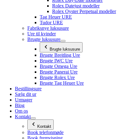
Rolex Day-Date modeller
Rolex Datejust modeller
Rolex Oyster Perpetual modeller
Tag Heuer URE
Tudor URE
Fabriksnye luksusure
Ure til kvinder
Brugte luksusure
Brugte luksusure
Brugte Breitling Ure
Brugte IWC Ure
Brugte Omega Ure
Brugte Panerai Ure
Brugte Rolex Ure
Brugte Tag Heuer Ure
Bestillingsure
Sælg dit ur
Urmager
Blog
Om os
Kontakt
Kontakt
Book telefonmøde
Book fremvisning