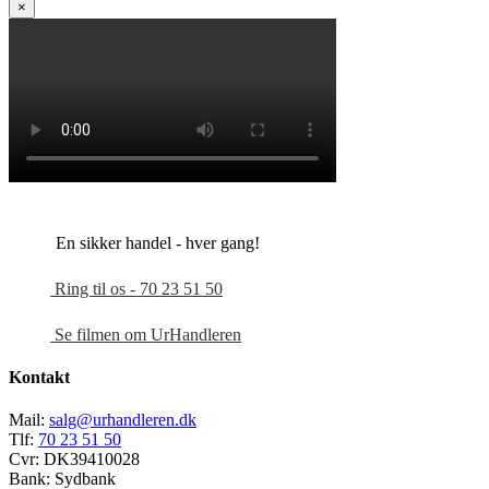
×
En sikker handel - hver gang!
Ring til os - 70 23 51 50
Se filmen om UrHandleren
Kontakt
Mail:
salg@urhandleren.dk
Tlf:
70 23 51 50
Cvr:
DK39410028
Bank:
Sydbank