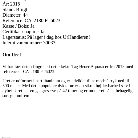
År:
2015
Stand:
Brugt
Diameter:
44
Reference:
CAJ2180.FT6023
Kasse / Boks:
Ja
Certifikat / papirer:
Ja
Lagerstatus:
På lager i dag hos UrHandleren!
Internt varenummer:
30033
Om Uret
Vi har fået netop fingrene i dette lækre Tag Heuer Aquaracer fra 2015 med
referencen: CAJ2180.FT6023.
Uret er udformet i sort titaninum og er udviklet til at modstå tryk ned til
500 meter. Med dette populære dykkerur er du sikret høj læsbarhed selv i
dybet. Uret har en gangreserve på 42 timer og er monteret på en behageligt
sort gummirem.