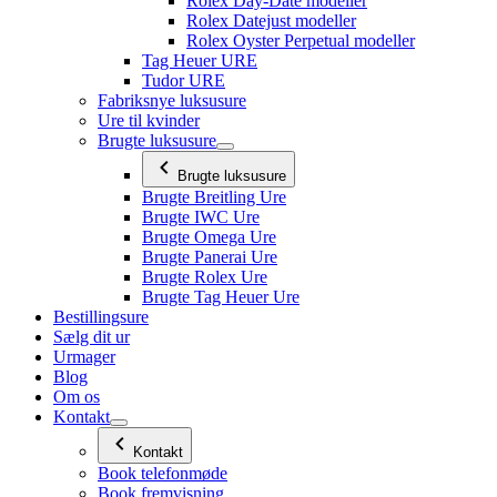
Rolex Day-Date modeller
Rolex Datejust modeller
Rolex Oyster Perpetual modeller
Tag Heuer URE
Tudor URE
Fabriksnye luksusure
Ure til kvinder
Brugte luksusure
Brugte luksusure
Brugte Breitling Ure
Brugte IWC Ure
Brugte Omega Ure
Brugte Panerai Ure
Brugte Rolex Ure
Brugte Tag Heuer Ure
Bestillingsure
Sælg dit ur
Urmager
Blog
Om os
Kontakt
Kontakt
Book telefonmøde
Book fremvisning