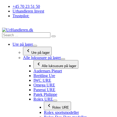
Videre
+45 70 23 51 50
til
Urhandleren Invest
indhold
Trustpilot:
Ure på lager
Ure på lager
Alle luksusure på lager
Alle luksusure på lager
Audemars Piguet
Breitling Ure
IWC URE
Omega URE
Panerai URE
Patek Philippe
Rolex URE
Rolex URE
Rolex sportsmodeller