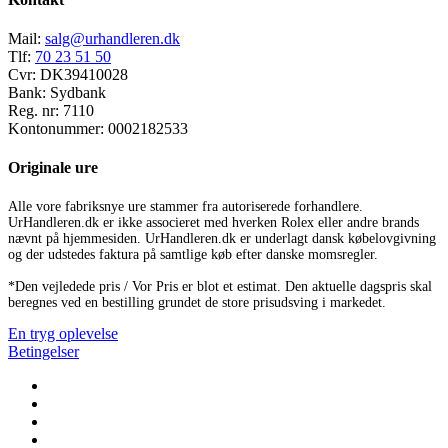
Mail:
salg@urhandleren.dk
Tlf:
70 23 51 50
Cvr:
DK39410028
Bank:
Sydbank
Reg. nr:
7110
Kontonummer:
0002182533
Originale ure
Alle vore fabriksnye ure stammer fra autoriserede forhandlere.
UrHandleren.dk er ikke associeret med hverken Rolex eller andre brands
nævnt på hjemmesiden. UrHandleren.dk er underlagt dansk købelovgivning
og der udstedes faktura på samtlige køb efter danske momsregler.
*Den vejledede pris / Vor Pris er blot et estimat. Den aktuelle dagspris skal
beregnes ved en bestilling grundet de store prisudsving i markedet.
En tryg oplevelse
Betingelser