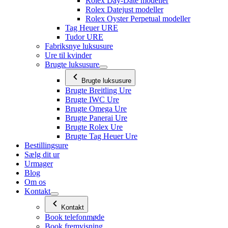
Rolex Day-Date modeller
Rolex Datejust modeller
Rolex Oyster Perpetual modeller
Tag Heuer URE
Tudor URE
Fabriksnye luksusure
Ure til kvinder
Brugte luksusure
Brugte luksusure
Brugte Breitling Ure
Brugte IWC Ure
Brugte Omega Ure
Brugte Panerai Ure
Brugte Rolex Ure
Brugte Tag Heuer Ure
Bestillingsure
Sælg dit ur
Urmager
Blog
Om os
Kontakt
Kontakt
Book telefonmøde
Book fremvisning