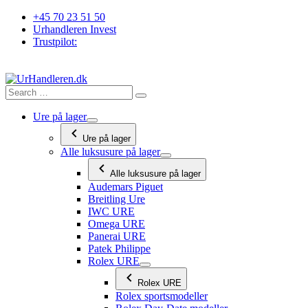
Videre
+45 70 23 51 50
til
Urhandleren Invest
indhold
Trustpilot:
Ure på lager
Ure på lager
Alle luksusure på lager
Alle luksusure på lager
Audemars Piguet
Breitling Ure
IWC URE
Omega URE
Panerai URE
Patek Philippe
Rolex URE
Rolex URE
Rolex sportsmodeller